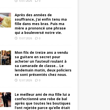
13.07.2026
0
Après des années de
souffrance, j’ai enfin tenu ma
fille dans mes bras. Puis ma
mère a prononcé une phrase
qui a bouleversé notre vie.
13.07.2026
0
Mon fils de treize ans a vendu
sa guitare en secret pour
acheter un fauteuil roulant à
sa camarade de classe… Le
lendemain matin, deux policiers
se sont présentés chez nous.
12.07.2026
0
Le meilleur ami de ma fille lui a
confectionné une robe de bal
après que toutes les boutiques
l’ont rejetée parce qu’elle était