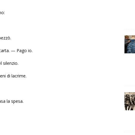
no:
pezzò.
carta. — Pago io.
 silenzio.
eni di lacrime.
sa la spesa.