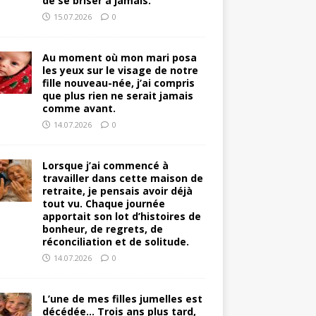
de se briser à jamais.
15.07.2026
0
Au moment où mon mari posa
les yeux sur le visage de notre
fille nouveau-née, j’ai compris
que plus rien ne serait jamais
comme avant.
14.07.2026
0
Lorsque j’ai commencé à
travailler dans cette maison de
retraite, je pensais avoir déjà
tout vu. Chaque journée
apportait son lot d’histoires de
bonheur, de regrets, de
réconciliation et de solitude.
14.07.2026
0
L’une de mes filles jumelles est
décédée… Trois ans plus tard,