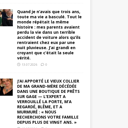
Quand je n’avais que trois ans,
toute ma vie a basculé. Tout le
monde répétait la même
histoire : mes parents avaient
perdu la vie dans un terrible
accident de voiture alors qu’ils
rentraient chez eux par une
nuit pluvieuse. J’ai grandi en
croyant que c’était la seule
vérité.
13.07.2026
0
J’AI APPORTÉ LE VIEUX COLLIER
DE MA GRAND-MÈRE DÉCÉDÉE
DANS UNE BOUTIQUE DE PRÊTS
SUR GAGE — L’EXPERT A
VERROUILLÉ LA PORTE, M’A
REGARDÉ, BLÊME, ET A
MURMURÉ : « NOUS
RECHERCHONS VOTRE FAMILLE
DEPUIS PLUS DE VINGT ANS. »