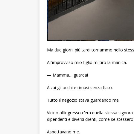
Ma due giorni più tardi tornammo nello stes
All’improvviso mio figlio mi tirò la manica.
— Mamma… guarda!
Alzai gli occhi e rimasi senza fiato.
Tutto il negozio stava guardando me.
Vicino all’ingresso c’era quella stessa signora
dipendenti e diversi clienti, come se stesser
Aspettavano me.