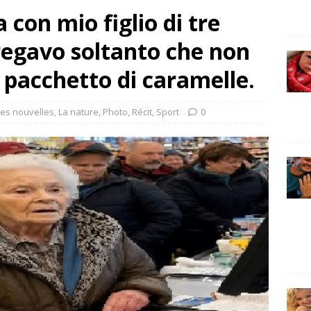
a con mio figlio di tre
pregavo soltanto che non
 pacchetto di caramelle.
es nouvelles
,
La nature
,
Photo
,
Récit
,
Sport
0