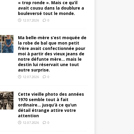
« trop ronde ». Mais ce qu’il
avait cousu dans la doublure a
bouleversé tout le monde.
12.07.2026
0
Ma belle-mère s’est moquée de
la robe de bal que mon petit
frère avait confectionnée pour
moi à partir des vieux jeans de
notre défunte mère… mais le
destin lui réservait une tout
autre surprise.
12.07.2026
0
Cette vieille photo des années
1970 semble tout à fait
ordinaire… jusqu’à ce qu’un
détail étrange attire votre
attention
12.07.2026
0