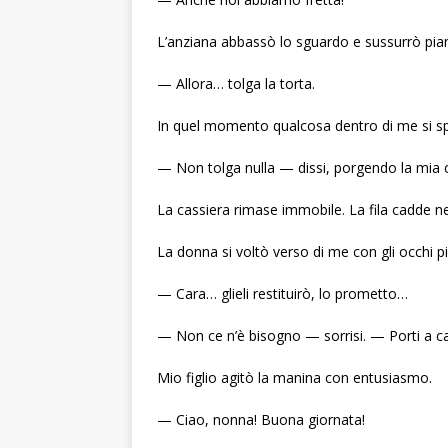
L’anziana abbassò lo sguardo e sussurrò pia
— Allora… tolga la torta.
In quel momento qualcosa dentro di me si s
— Non tolga nulla — dissi, porgendo la mia 
La cassiera rimase immobile. La fila cadde nel
La donna si voltò verso di me con gli occhi pi
— Cara… glieli restituirò, lo prometto…
— Non ce n’è bisogno — sorrisi. — Porti a ca
Mio figlio agitò la manina con entusiasmo.
— Ciao, nonna! Buona giornata!