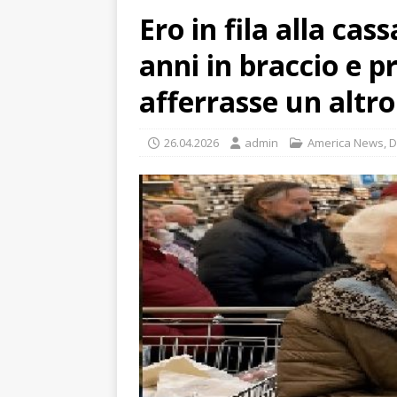
Ero in fila alla cass
anni in braccio e 
afferrasse un altro
26.04.2026
admin
America News
,
D