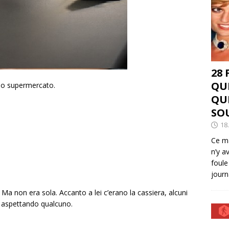
28
QU
so supermercato.
QU
SO
18
Ce ma
n’y a
foule
journ
. Ma non era sola. Accanto a lei c’erano la cassiera, alcuni
o aspettando qualcuno.