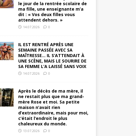
le jour de la rentrée scolaire de
ma fille, une enseignante m’a
dit : « Vos deux filles vous
attendent dehors. »
14.07.2026
0
IL EST RENTRÉ APRÈS UNE
SEMAINE PASSÉE AVEC SA
MAÎTRESSE… IL S’ATTENDAIT À
UNE SCÈNE, MAIS LE SOURIRE DE
SA FEMME L’A LAISSÉ SANS VOIX
14.07.2026
0
Après le décès de ma mère, il
ne restait plus que ma grand-
mère Rose et moi. Sa petite
maison n’avait rien
d’extraordinaire, mais pour moi,
c’était l’endroit le plus
chaleureux du monde.
13.07.2026
0