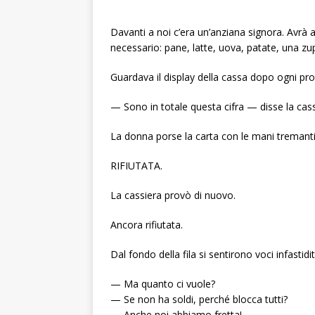
Davanti a noi c’era un’anziana signora. Avrà a
necessario: pane, latte, uova, patate, una zu
Guardava il display della cassa dopo ogni p
— Sono in totale questa cifra — disse la cass
La donna porse la carta con le mani tremanti
RIFIUTATA.
La cassiera provò di nuovo.
Ancora rifiutata.
Dal fondo della fila si sentirono voci infastidit
— Ma quanto ci vuole?
— Se non ha soldi, perché blocca tutti?
— Anche noi abbiamo fretta!