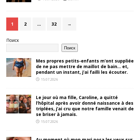
1
2
…
32
→
Поиск
Поиск
Mes propres petits-enfants m’ont suppliée
de ne pas mettre de maillot de bain… et,
pendant un instant, j’ai failli les écouter.
15.07.2026
Le jour où ma fille, Caroline, a quitté
l’hôpital après avoir donné naissance à des
triplées, j’ai cru que notre famille venait de
se briser à jamais.
15.07.2026
Au moment où mon mari posa les yeux sur