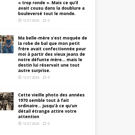
« trop ronde ». Mais ce qu’il
avait cousu dans la doublure a
bouleversé tout le monde.
12.07.2026
0
Ma belle-mère s’est moquée de
la robe de bal que mon petit
frère avait confectionnée pour
moi à partir des vieux jeans de
notre défunte mère… mais le
destin lui réservait une tout
autre surprise.
12.07.2026
0
Cette vieille photo des années
1970 semble tout à fait
ordinaire… jusqu’à ce qu’un
détail étrange attire votre
attention
12.07.2026
0