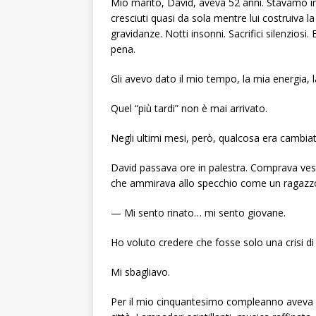
Mio marito, David, aveva 52 anni. Stavamo ins
cresciuti quasi da sola mentre lui costruiva la
gravidanze. Notti insonni. Sacrifici silenziosi.
pena.
Gli avevo dato il mio tempo, la mia energia, l
Quel “più tardi” non è mai arrivato.
Negli ultimi mesi, però, qualcosa era cambia
David passava ore in palestra. Comprava vesti
che ammirava allo specchio come un ragazzo
— Mi sento rinato… mi sento giovane.
Ho voluto credere che fosse solo una crisi d
Mi sbagliavo.
Per il mio cinquantesimo compleanno aveva o