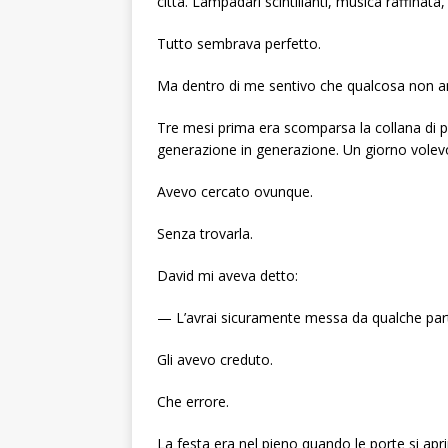
città. Lampadari scintillanti, musica raffinat
Tutto sembrava perfetto.
Ma dentro di me sentivo che qualcosa non a
Tre mesi prima era scomparsa la collana di p
generazione in generazione. Un giorno volevo
Avevo cercato ovunque.
Senza trovarla.
David mi aveva detto:
— L’avrai sicuramente messa da qualche par
Gli avevo creduto.
Che errore.
La festa era nel pieno quando le porte si ap