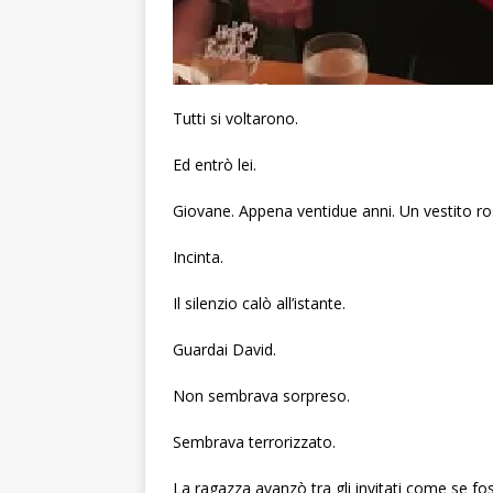
Tutti si voltarono.
Ed entrò lei.
Giovane. Appena ventidue anni. Un vestito ross
Incinta.
Il silenzio calò all’istante.
Guardai David.
Non sembrava sorpreso.
Sembrava terrorizzato.
La ragazza avanzò tra gli invitati come se foss