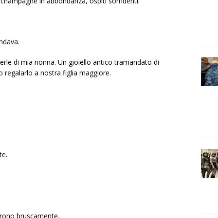
a, champagne in abbondanza, ospiti sorridenti.
ndava.
erle di mia nonna. Un gioiello antico tramandato di
 regalarlo a nostra figlia maggiore.
te.
rirono bruscamente.