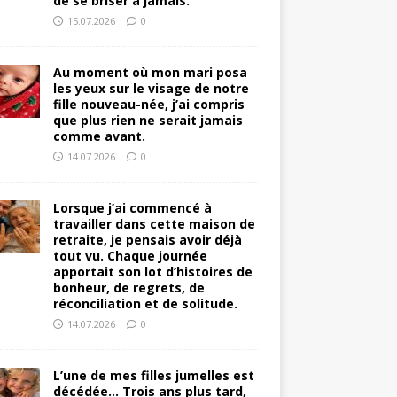
de se briser à jamais.
15.07.2026
0
Au moment où mon mari posa
les yeux sur le visage de notre
fille nouveau-née, j’ai compris
que plus rien ne serait jamais
comme avant.
14.07.2026
0
Lorsque j’ai commencé à
travailler dans cette maison de
retraite, je pensais avoir déjà
tout vu. Chaque journée
apportait son lot d’histoires de
bonheur, de regrets, de
réconciliation et de solitude.
14.07.2026
0
L’une de mes filles jumelles est
décédée… Trois ans plus tard,