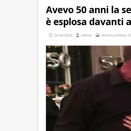
Avevo 50 anni la se
è esplosa davanti a
26.04.2026
admin
America News
,
D