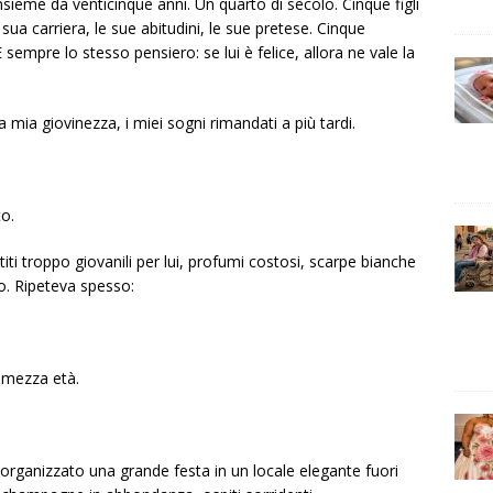
ieme da venticinque anni. Un quarto di secolo. Cinque figli
 sua carriera, le sue abitudini, le sue pretese. Cinque
 E sempre lo stesso pensiero: se lui è felice, allora ne vale la
a mia giovinezza, i miei sogni rimandati a più tardi.
to.
ti troppo giovanili per lui, profumi costosi, scarpe bianche
. Ripeteva spesso:
i mezza età.
rganizzato una grande festa in un locale elegante fuori