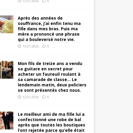
13.07.2026
0
Après des années de
souffrance, j’ai enfin tenu ma
fille dans mes bras. Puis ma
mère a prononcé une phrase
qui a bouleversé notre vie.
13.07.2026
0
Mon fils de treize ans a vendu
sa guitare en secret pour
acheter un fauteuil roulant à
sa camarade de classe… Le
lendemain matin, deux policiers
se sont présentés chez nous.
12.07.2026
0
Le meilleur ami de ma fille lui a
confectionné une robe de bal
après que toutes les boutiques
l’ont rejetée parce qu’elle était