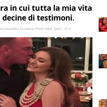
ra in cui tutta la mia vita
 decine di testimoni.
es nouvelles
,
La nature
,
Photo
,
Récit
,
Sport
0