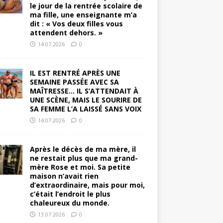
le jour de la rentrée scolaire de
ma fille, une enseignante m’a
dit : « Vos deux filles vous
attendent dehors. »
14.07.2026
0
IL EST RENTRÉ APRÈS UNE
SEMAINE PASSÉE AVEC SA
MAÎTRESSE… IL S’ATTENDAIT À
UNE SCÈNE, MAIS LE SOURIRE DE
SA FEMME L’A LAISSÉ SANS VOIX
14.07.2026
0
Après le décès de ma mère, il
ne restait plus que ma grand-
mère Rose et moi. Sa petite
maison n’avait rien
d’extraordinaire, mais pour moi,
c’était l’endroit le plus
chaleureux du monde.
13.07.2026
0