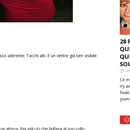
28
QU
QU
o aderente. Tacchi alti. E un ventre già ben visibile.
SO
18
Ce ma
n’y a
foule
journ
e attesa. Poi vidi ciò che brillava al suo collo.