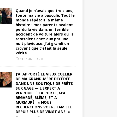
Quand je n’avais que trois ans,
toute ma vie a basculé. Tout le
monde répétait la même
histoire : mes parents avaient
perdu la vie dans un terrible
accident de voiture alors qu’ils
rentraient chez eux par une
nuit pluvieuse. J’ai grandi en
croyant que c’était la seule
vérité.
13.07.2026
0
J’AI APPORTÉ LE VIEUX COLLIER
DE MA GRAND-MÈRE DÉCÉDÉE
DANS UNE BOUTIQUE DE PRÊTS
SUR GAGE — L’EXPERT A
VERROUILLÉ LA PORTE, M’A
REGARDÉ, BLÊME, ET A
MURMURÉ : « NOUS
RECHERCHONS VOTRE FAMILLE
DEPUIS PLUS DE VINGT ANS. »