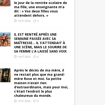
le jour de la rentrée scolaire de
ma fille, une enseignante m’a
dit : « Vos deux filles vous
attendent dehors. »
14.07.2026
0
IL EST RENTRÉ APRÈS UNE
SEMAINE PASSÉE AVEC SA
MAÎTRESSE… IL S’ATTENDAIT À
UNE SCÈNE, MAIS LE SOURIRE DE
SA FEMME L’A LAISSÉ SANS VOIX
14.07.2026
0
Après le décès de ma mère, il
ne restait plus que ma grand-
mère Rose et moi. Sa petite
maison n’avait rien
d’extraordinaire, mais pour moi,
c’était l’endroit le plus
chaleureux du monde.
13.07.2026
0