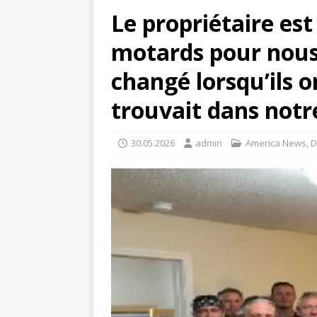
Le propriétaire es
motards pour nous
changé lorsqu’ils o
trouvait dans not
30.05.2026
admin
America News
,
D