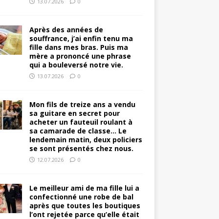
13.07.2026
0
Après des années de
souffrance, j’ai enfin tenu ma
fille dans mes bras. Puis ma
mère a prononcé une phrase
qui a bouleversé notre vie.
13.07.2026
0
Mon fils de treize ans a vendu
sa guitare en secret pour
acheter un fauteuil roulant à
sa camarade de classe… Le
lendemain matin, deux policiers
se sont présentés chez nous.
12.07.2026
0
Le meilleur ami de ma fille lui a
confectionné une robe de bal
après que toutes les boutiques
l’ont rejetée parce qu’elle était