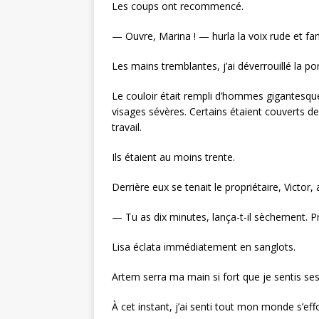
Les coups ont recommencé.
— Ouvre, Marina ! — hurla la voix rude et fam
Les mains tremblantes, j’ai déverrouillé la por
Le couloir était rempli d’hommes gigantesques
visages sévères. Certains étaient couverts d
travail.
Ils étaient au moins trente.
Derrière eux se tenait le propriétaire, Victor,
— Tu as dix minutes, lança-t-il sèchement. Pre
Lisa éclata immédiatement en sanglots.
Artem serra ma main si fort que je sentis se
À cet instant, j’ai senti tout mon monde s’eff