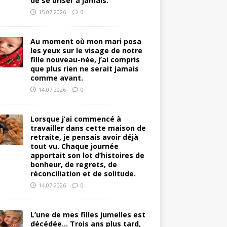
de se briser à jamais.
15.07.2026
0
Au moment où mon mari posa
les yeux sur le visage de notre
fille nouveau-née, j’ai compris
que plus rien ne serait jamais
comme avant.
14.07.2026
0
Lorsque j’ai commencé à
travailler dans cette maison de
retraite, je pensais avoir déjà
tout vu. Chaque journée
apportait son lot d’histoires de
bonheur, de regrets, de
réconciliation et de solitude.
14.07.2026
0
L’une de mes filles jumelles est
décédée… Trois ans plus tard,