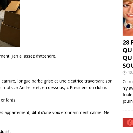
28
QU
ment. J’en ai assez d’attendre.
QU
SO
18
 carrure, longue barbe grise et une cicatrice traversant son
Ce ma
les mots : « Andrei » et, en dessous, « Président du club ».
n’y a
foule
 enfants.
journ
t appartement, dit-il d’une voix étonnamment calme. Ne
uisit.