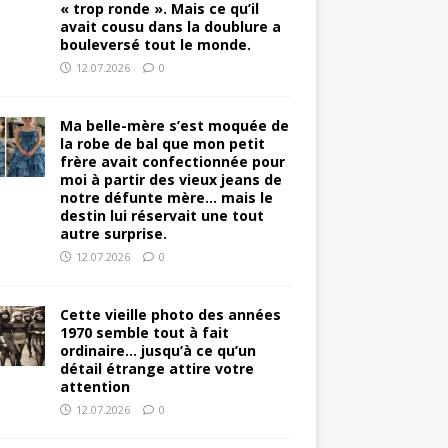
« trop ronde ». Mais ce qu’il
avait cousu dans la doublure a
bouleversé tout le monde.
12.07.2026
0
Ma belle-mère s’est moquée de
la robe de bal que mon petit
frère avait confectionnée pour
moi à partir des vieux jeans de
notre défunte mère… mais le
destin lui réservait une tout
autre surprise.
12.07.2026
0
Cette vieille photo des années
1970 semble tout à fait
ordinaire… jusqu’à ce qu’un
détail étrange attire votre
attention
12.07.2026
0