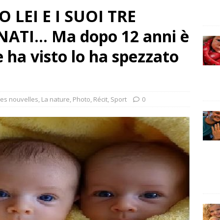
LEI E I SUOI TRE
ATI… Ma dopo 12 anni è
 ha visto lo ha spezzato
es nouvelles
,
La nature
,
Photo
,
Récit
,
Sport
0