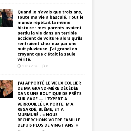
Quand je n’avais que trois ans,
toute ma vie a basculé. Tout le
monde répétait la même
histoire : mes parents avaient
perdu la vie dans un terrible
accident de voiture alors qu’ils
rentraient chez eux par une
nuit pluvieuse. J’ai grandi en
croyant que c’était la seule
vérité.
13.07.2026
0
J’AI APPORTÉ LE VIEUX COLLIER
DE MA GRAND-MÈRE DÉCÉDÉE
DANS UNE BOUTIQUE DE PRÊTS
SUR GAGE — L’EXPERT A
VERROUILLÉ LA PORTE, M’A
REGARDÉ, BLÊME, ET A
MURMURÉ : « NOUS
RECHERCHONS VOTRE FAMILLE
DEPUIS PLUS DE VINGT ANS. »