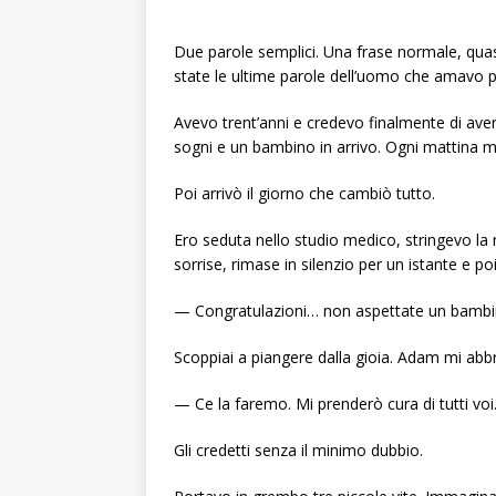
Due parole semplici. Una frase normale, qu
state le ultime parole dell’uomo che amavo p
Avevo trent’anni e credevo finalmente di avere
sogni e un bambino in arrivo. Ogni mattina mi
Poi arrivò il giorno che cambiò tutto.
Ero seduta nello studio medico, stringevo la 
sorrise, rimase in silenzio per un istante e poi
— Congratulazioni… non aspettate un bambin
Scoppiai a piangere dalla gioia. Adam mi abbr
— Ce la faremo. Mi prenderò cura di tutti voi
Gli credetti senza il minimo dubbio.