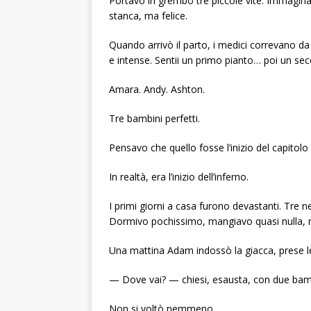
Portavo in grembo tre piccole vite. Immagina
stanca, ma felice.
Quando arrivò il parto, i medici correvano da 
e intense. Sentii un primo pianto… poi un sec
Amara. Andy. Ashton.
Tre bambini perfetti.
Pensavo che quello fosse l’inizio del capitolo 
In realtà, era l’inizio dell’inferno.
I primi giorni a casa furono devastanti. Tre 
Dormivo pochissimo, mangiavo quasi nulla, m
Una mattina Adam indossò la giacca, prese le 
— Dove vai? — chiesi, esausta, con due bambin
Non si voltò nemmeno.