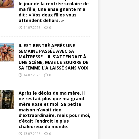
le jour de la rentrée scolaire de
ma fille, une enseignante m’a
dit : « Vos deux filles vous
attendent dehors. »
14.07.2026
0
IL EST RENTRÉ APRÈS UNE
SEMAINE PASSÉE AVEC SA
MAÎTRESSE… IL S’ATTENDAIT À
UNE SCÈNE, MAIS LE SOURIRE DE
SA FEMME L’A LAISSÉ SANS VOIX
14.07.2026
0
Après le décès de ma mère, il
ne restait plus que ma grand-
mère Rose et moi. Sa petite
maison n’avait rien
d’extraordinaire, mais pour moi,
c’était l’endroit le plus
chaleureux du monde.
13.07.2026
0