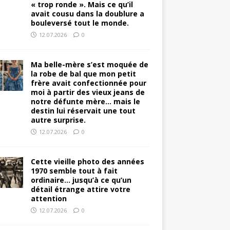
« trop ronde ». Mais ce qu’il
avait cousu dans la doublure a
bouleversé tout le monde.
12.07.2026
0
Ma belle-mère s’est moquée de
la robe de bal que mon petit
frère avait confectionnée pour
moi à partir des vieux jeans de
notre défunte mère… mais le
destin lui réservait une tout
autre surprise.
12.07.2026
0
Cette vieille photo des années
1970 semble tout à fait
ordinaire… jusqu’à ce qu’un
détail étrange attire votre
attention
12.07.2026
0