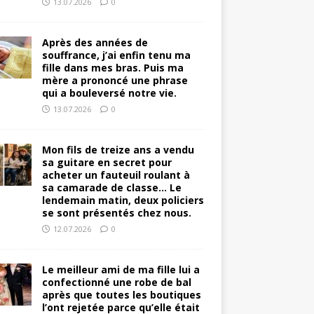
13.07.2026
0
Après des années de
souffrance, j’ai enfin tenu ma
fille dans mes bras. Puis ma
mère a prononcé une phrase
qui a bouleversé notre vie.
13.07.2026
0
Mon fils de treize ans a vendu
sa guitare en secret pour
acheter un fauteuil roulant à
sa camarade de classe… Le
lendemain matin, deux policiers
se sont présentés chez nous.
12.07.2026
0
Le meilleur ami de ma fille lui a
confectionné une robe de bal
après que toutes les boutiques
l’ont rejetée parce qu’elle était