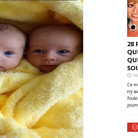
28
QU
QU
SO
18
Ce ma
n’y a
foule
journ