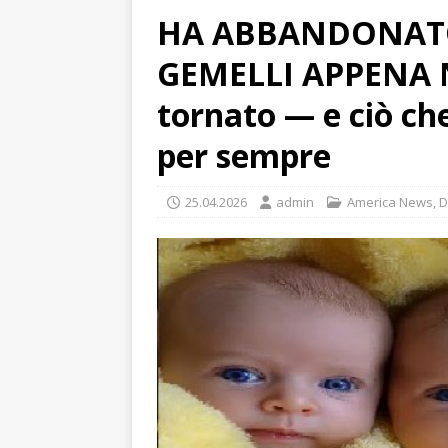
HA ABBANDONATO 
GEMELLI APPENA N
tornato — e ciò che
per sempre
25.04.2026
admin
America News
,
D