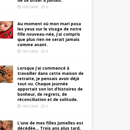
de se briser à jamais.
15.07.2026
0
Au moment où mon mari posa
les yeux sur le visage de notre
fille nouveau-née, j’ai compris
que plus rien ne serait jamais
comme avant.
14.07.2026
0
Lorsque j’ai commencé à
travailler dans cette maison de
retraite, je pensais avoir déjà
tout vu. Chaque journée
apportait son lot d’histoires de
bonheur, de regrets, de
réconciliation et de solitude.
14.07.2026
0
L’une de mes filles jumelles est
décédée… Trois ans plus tard,