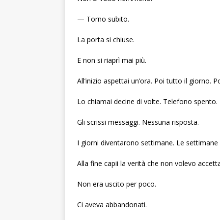
— Torno subito.
La porta si chiuse.
E non si riaprì mai più.
All’inizio aspettai un’ora. Poi tutto il giorno. P
Lo chiamai decine di volte. Telefono spento.
Gli scrissi messaggi. Nessuna risposta.
I giorni diventarono settimane. Le settimane
Alla fine capii la verità che non volevo accett
Non era uscito per poco.
Ci aveva abbandonati.