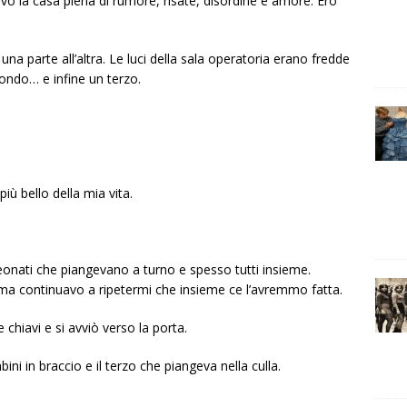
vo la casa piena di rumore, risate, disordine e amore. Ero
una parte all’altra. Le luci della sala operatoria erano fredde
ondo… e infine un terzo.
più bello della mia vita.
neonati che piangevano a turno e spesso tutti insieme.
a continuavo a ripetermi che insieme ce l’avremmo fatta.
chiavi e si avviò verso la porta.
i in braccio e il terzo che piangeva nella culla.