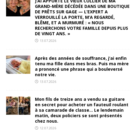
J’AI APPORTÉ LE VIEUX COLLIER DE MA
GRAND-MÈRE DÉCÉDÉE DANS UNE BOUTIQUE
DE PRÊTS SUR GAGE — L’EXPERT A
VERROUILLÉ LA PORTE, M’A REGARDÉ,
BLÊME, ET A MURMURÉ : « NOUS
RECHERCHONS VOTRE FAMILLE DEPUIS PLUS
DE VINGT ANS. »
13.07.2026
Après des années de souffrance, j’ai enfin
tenu ma fille dans mes bras. Puis ma mère
a prononcé une phrase qui a bouleversé
notre vie.
13.07.2026
Mon fils de treize ans a vendu sa guitare
en secret pour acheter un fauteuil roulant
à sa camarade de classe… Le lendemain
matin, deux policiers se sont présentés
chez nous.
12.07.2026