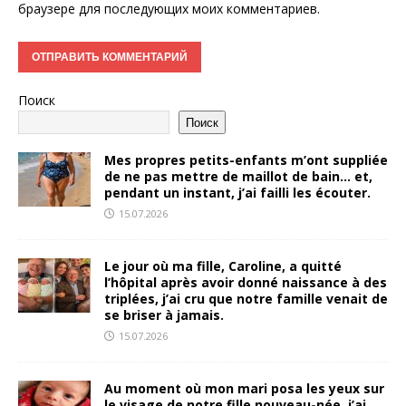
браузере для последующих моих комментариев.
Поиск
Поиск
Mes propres petits-enfants m’ont suppliée
de ne pas mettre de maillot de bain… et,
pendant un instant, j’ai failli les écouter.
15.07.2026
Le jour où ma fille, Caroline, a quitté
l’hôpital après avoir donné naissance à des
triplées, j’ai cru que notre famille venait de
se briser à jamais.
15.07.2026
Au moment où mon mari posa les yeux sur
le visage de notre fille nouveau-née, j’ai