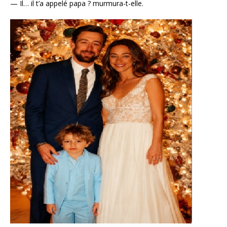
— Il… il t’a appelé papa ? murmura-t-elle.