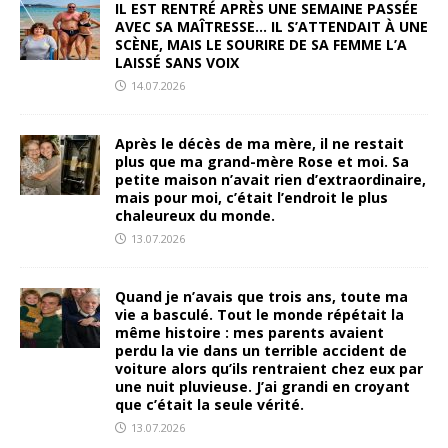
IL EST RENTRÉ APRÈS UNE SEMAINE PASSÉE
AVEC SA MAÎTRESSE… IL S’ATTENDAIT À UNE
SCÈNE, MAIS LE SOURIRE DE SA FEMME L’A
LAISSÉ SANS VOIX
14.07.2026
Après le décès de ma mère, il ne restait
plus que ma grand-mère Rose et moi. Sa
petite maison n’avait rien d’extraordinaire,
mais pour moi, c’était l’endroit le plus
chaleureux du monde.
13.07.2026
Quand je n’avais que trois ans, toute ma
vie a basculé. Tout le monde répétait la
même histoire : mes parents avaient
perdu la vie dans un terrible accident de
voiture alors qu’ils rentraient chez eux par
une nuit pluvieuse. J’ai grandi en croyant
que c’était la seule vérité.
13.07.2026