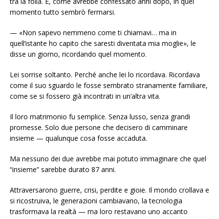
tra la folla. E, come avrebbe confessato anni dopo, in quel
momento tutto sembrò fermarsi.
— «Non sapevo nemmeno come ti chiamavi… ma in
quell’istante ho capito che saresti diventata mia moglie», le
disse un giorno, ricordando quel momento.
Lei sorrise soltanto. Perché anche lei lo ricordava. Ricordava
come il suo sguardo le fosse sembrato stranamente familiare,
come se si fossero già incontrati in un’altra vita.
Il loro matrimonio fu semplice. Senza lusso, senza grandi
promesse. Solo due persone che decisero di camminare
insieme — qualunque cosa fosse accaduta.
Ma nessuno dei due avrebbe mai potuto immaginare che quel
“insieme” sarebbe durato 87 anni.
Attraversarono guerre, crisi, perdite e gioie. Il mondo crollava e
si ricostruiva, le generazioni cambiavano, la tecnologia
trasformava la realtà — ma loro restavano uno accanto