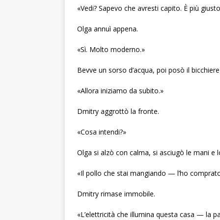
«Vedi? Sapevo che avresti capito. È più gius
Olga annuì appena.
«Sì. Molto moderno.»
Bevve un sorso d’acqua, poi posò il bicchiere
«Allora iniziamo da subito.»
Dmitry aggrottò la fronte.
«Cosa intendi?»
Olga si alzò con calma, si asciugò le mani e 
«Il pollo che stai mangiando — l’ho comprato 
Dmitry rimase immobile.
«L’elettricità che illumina questa casa — la p