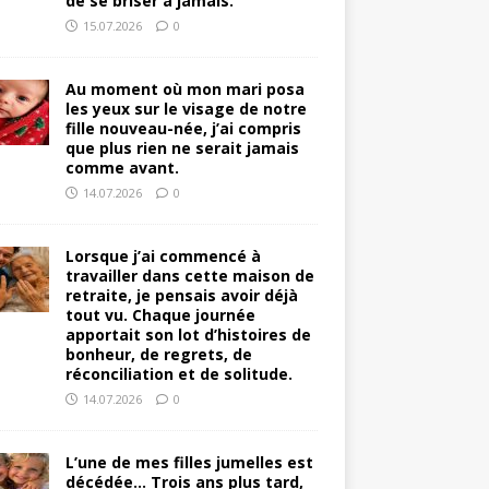
de se briser à jamais.
15.07.2026
0
Au moment où mon mari posa
les yeux sur le visage de notre
fille nouveau-née, j’ai compris
que plus rien ne serait jamais
comme avant.
14.07.2026
0
Lorsque j’ai commencé à
travailler dans cette maison de
retraite, je pensais avoir déjà
tout vu. Chaque journée
apportait son lot d’histoires de
bonheur, de regrets, de
réconciliation et de solitude.
14.07.2026
0
L’une de mes filles jumelles est
décédée… Trois ans plus tard,