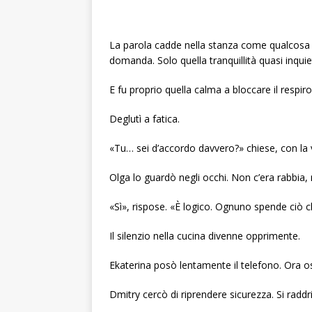
La parola cadde nella stanza come qualcos
domanda. Solo quella tranquillità quasi inquie
E fu proprio quella calma a bloccare il respiro
Deglutì a fatica.
«Tu… sei d’accordo davvero?» chiese, con la 
Olga lo guardò negli occhi. Non c’era rabbia, n
«Sì», rispose. «È logico. Ognuno spende ciò 
Il silenzio nella cucina divenne opprimente.
Ekaterina posò lentamente il telefono. Ora o
Dmitry cercò di riprendere sicurezza. Si radd