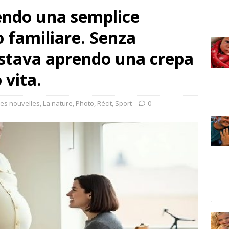
ndo una semplice
o familiare. Senza
 stava aprendo una crepa
 vita.
es nouvelles
,
La nature
,
Photo
,
Récit
,
Sport
0