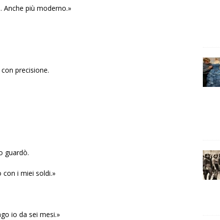
to. Anche più moderno.»
 con precisione.
lo guardò.
con i miei soldi.»
ago io da sei mesi.»