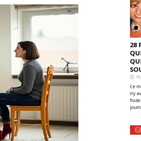
28
QU
QU
SO
18
Ce ma
n’y a
foule
journ