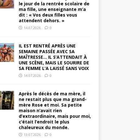
le jour de la rentrée scolaire de
ma fille, une enseignante m’a
dit : « Vos deux filles vous
attendent dehors. »
14.07.2026
0
IL EST RENTRÉ APRÈS UNE
SEMAINE PASSÉE AVEC SA
MAÎTRESSE… IL S’ATTENDAIT À
UNE SCÈNE, MAIS LE SOURIRE DE
SA FEMME L’A LAISSÉ SANS VOIX
14.07.2026
0
Après le décès de ma mère, il
ne restait plus que ma grand-
mère Rose et moi. Sa petite
maison n’avait rien
d’extraordinaire, mais pour moi,
c’était l’endroit le plus
chaleureux du monde.
13.07.2026
0