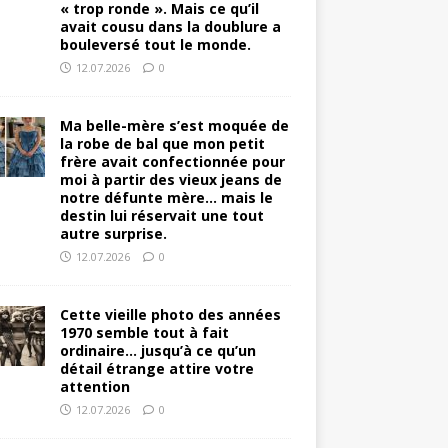
« trop ronde ». Mais ce qu’il
avait cousu dans la doublure a
bouleversé tout le monde.
12.07.2026
0
Ma belle-mère s’est moquée de
la robe de bal que mon petit
frère avait confectionnée pour
moi à partir des vieux jeans de
notre défunte mère… mais le
destin lui réservait une tout
autre surprise.
12.07.2026
0
Cette vieille photo des années
1970 semble tout à fait
ordinaire… jusqu’à ce qu’un
détail étrange attire votre
attention
12.07.2026
0