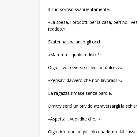
Il suo sorriso svanì lentamente.
«La spesa, i prodotti per la casa, perfino i v
reddito.»
Ekaterina spalancò gli occhi.
«Mamma… quale reddito?»
Olga si voltò verso di lei con dolcezza.
«Pensavi davvero che non lavorassi?»
La ragazza rimase senza parole.
Dmitry sentì un brivido attraversargli la schie
«Aspetta… vuoi dire che…»
Olga tirò fuori un piccolo quaderno dal casset