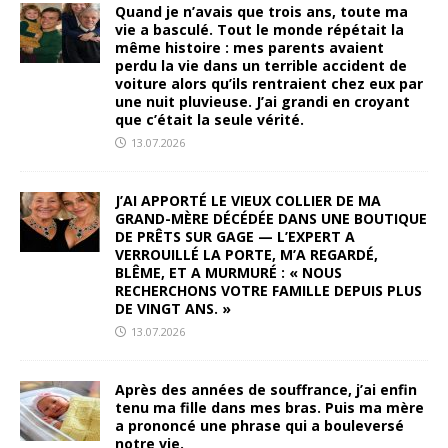
Quand je n’avais que trois ans, toute ma
vie a basculé. Tout le monde répétait la
même histoire : mes parents avaient
perdu la vie dans un terrible accident de
voiture alors qu’ils rentraient chez eux par
une nuit pluvieuse. J’ai grandi en croyant
que c’était la seule vérité.
13.07.2026
J’AI APPORTÉ LE VIEUX COLLIER DE MA
GRAND-MÈRE DÉCÉDÉE DANS UNE BOUTIQUE
DE PRÊTS SUR GAGE — L’EXPERT A
VERROUILLÉ LA PORTE, M’A REGARDÉ,
BLÊME, ET A MURMURÉ : « NOUS
RECHERCHONS VOTRE FAMILLE DEPUIS PLUS
DE VINGT ANS. »
13.07.2026
Après des années de souffrance, j’ai enfin
tenu ma fille dans mes bras. Puis ma mère
a prononcé une phrase qui a bouleversé
notre vie.