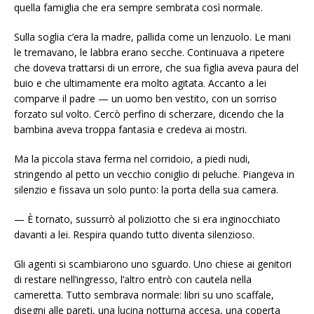
quella famiglia che era sempre sembrata così normale.
Sulla soglia c’era la madre, pallida come un lenzuolo. Le mani
le tremavano, le labbra erano secche. Continuava a ripetere
che doveva trattarsi di un errore, che sua figlia aveva paura del
buio e che ultimamente era molto agitata. Accanto a lei
comparve il padre — un uomo ben vestito, con un sorriso
forzato sul volto. Cercò perfino di scherzare, dicendo che la
bambina aveva troppa fantasia e credeva ai mostri.
Ma la piccola stava ferma nel corridoio, a piedi nudi,
stringendo al petto un vecchio coniglio di peluche. Piangeva in
silenzio e fissava un solo punto: la porta della sua camera.
— È tornato, sussurrò al poliziotto che si era inginocchiato
davanti a lei. Respira quando tutto diventa silenzioso.
Gli agenti si scambiarono uno sguardo. Uno chiese ai genitori
di restare nell’ingresso, l’altro entrò con cautela nella
cameretta. Tutto sembrava normale: libri su uno scaffale,
disegni alle pareti, una lucina notturna accesa, una coperta