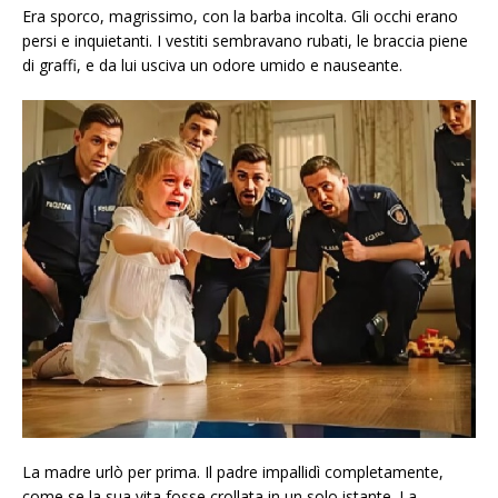
Era sporco, magrissimo, con la barba incolta. Gli occhi erano
persi e inquietanti. I vestiti sembravano rubati, le braccia piene
di graffi, e da lui usciva un odore umido e nauseante.
La madre urlò per prima. Il padre impallidì completamente,
come se la sua vita fosse crollata in un solo istante. La