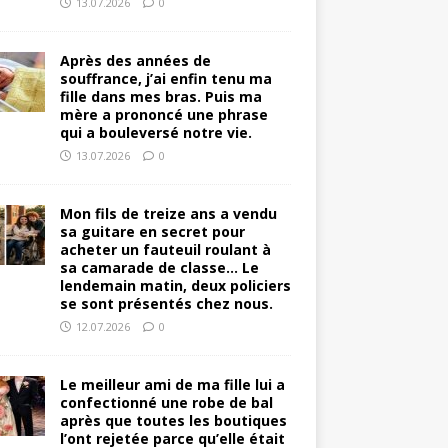
13.07.2026
0
Après des années de
souffrance, j’ai enfin tenu ma
fille dans mes bras. Puis ma
mère a prononcé une phrase
qui a bouleversé notre vie.
13.07.2026
0
Mon fils de treize ans a vendu
sa guitare en secret pour
acheter un fauteuil roulant à
sa camarade de classe… Le
lendemain matin, deux policiers
se sont présentés chez nous.
12.07.2026
0
Le meilleur ami de ma fille lui a
confectionné une robe de bal
après que toutes les boutiques
l’ont rejetée parce qu’elle était