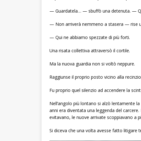
— Guardatela… — sbuffò una detenuta. — Q
— Non arriverà nemmeno a stasera — rise un
— Qui ne abbiamo spezzate di più forti.
Una risata collettiva attraversò il cortile.
Ma la nuova guardia non si voltò neppure.
Raggiunse il proprio posto vicino alla recinzio
Fu proprio quel silenzio ad accendere la scinti
Nell’angolo più lontano si alzò lentamente la
anni era diventata una leggenda del carcere. 
evitavano, le nuove arrivate scoppiavano a p
Si diceva che una volta avesse fatto litigare