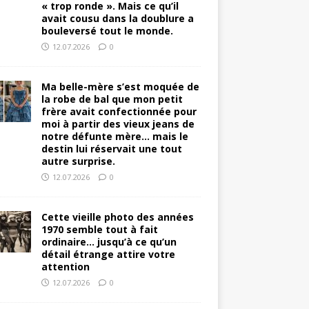
« trop ronde ». Mais ce qu’il
avait cousu dans la doublure a
bouleversé tout le monde.
12.07.2026
0
Ma belle-mère s’est moquée de
la robe de bal que mon petit
frère avait confectionnée pour
moi à partir des vieux jeans de
notre défunte mère… mais le
destin lui réservait une tout
autre surprise.
12.07.2026
0
Cette vieille photo des années
1970 semble tout à fait
ordinaire… jusqu’à ce qu’un
détail étrange attire votre
attention
12.07.2026
0