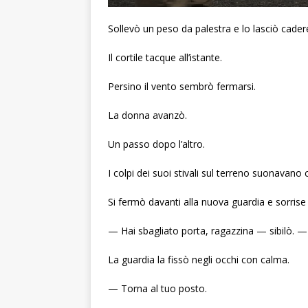
Sollevò un peso da palestra e lo lasciò cade
Il cortile tacque all’istante.
Persino il vento sembrò fermarsi.
La donna avanzò.
Un passo dopo l’altro.
I colpi dei suoi stivali sul terreno suonavano 
Si fermò davanti alla nuova guardia e sorrise
— Hai sbagliato porta, ragazzina — sibilò. — 
La guardia la fissò negli occhi con calma.
— Torna al tuo posto.