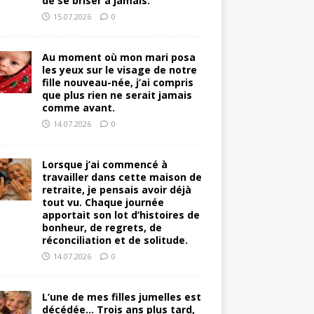
de se briser à jamais.
15.07.2026
0
Au moment où mon mari posa
les yeux sur le visage de notre
fille nouveau-née, j’ai compris
que plus rien ne serait jamais
comme avant.
14.07.2026
0
Lorsque j’ai commencé à
travailler dans cette maison de
retraite, je pensais avoir déjà
tout vu. Chaque journée
apportait son lot d’histoires de
bonheur, de regrets, de
réconciliation et de solitude.
14.07.2026
0
L’une de mes filles jumelles est
décédée… Trois ans plus tard,