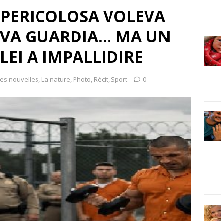
 PERICOLOSA VOLEVA
OVA GUARDIA… MA UN
EI A IMPALLIDIRE
es nouvelles
,
La nature
,
Photo
,
Récit
,
Sport
0