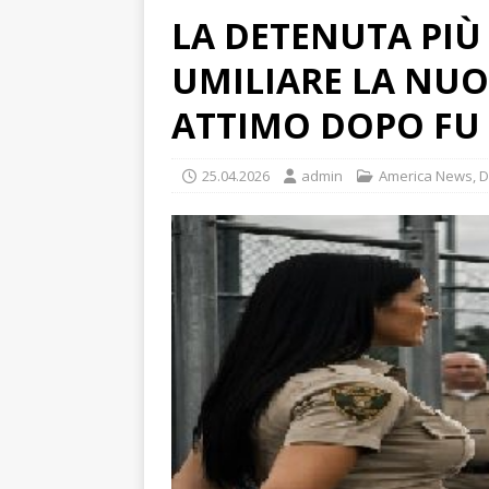
LA DETENUTA PIÙ
UMILIARE LA NU
ATTIMO DOPO FU L
25.04.2026
admin
America News
,
D