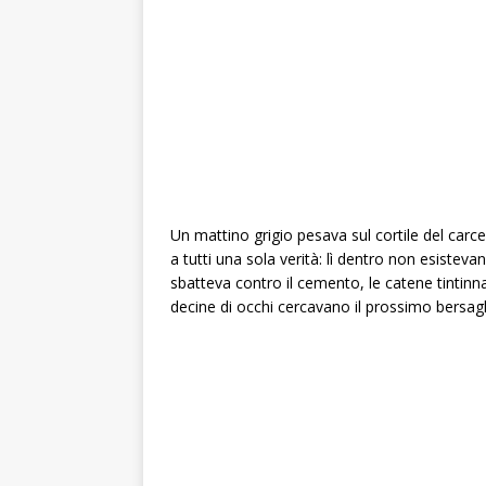
Un mattino grigio pesava sul cortile del carce
a tutti una sola verità: lì dentro non esisteva
sbatteva contro il cemento, le catene tintinn
decine di occhi cercavano il prossimo bersagl