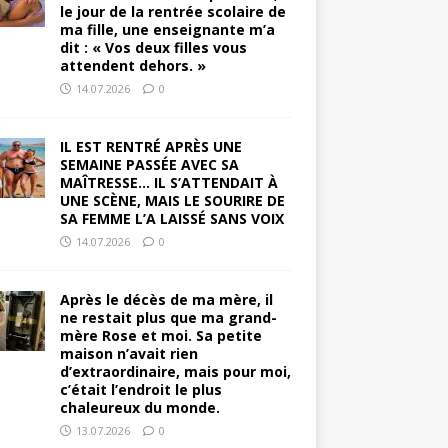
le jour de la rentrée scolaire de
ma fille, une enseignante m’a
dit : « Vos deux filles vous
attendent dehors. »
14.07.2026
0
IL EST RENTRÉ APRÈS UNE
SEMAINE PASSÉE AVEC SA
MAÎTRESSE… IL S’ATTENDAIT À
UNE SCÈNE, MAIS LE SOURIRE DE
SA FEMME L’A LAISSÉ SANS VOIX
14.07.2026
0
Après le décès de ma mère, il
ne restait plus que ma grand-
mère Rose et moi. Sa petite
maison n’avait rien
d’extraordinaire, mais pour moi,
c’était l’endroit le plus
chaleureux du monde.
13.07.2026
0