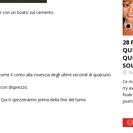
re con un boato sul cemento.
28
QU
QU
SO
18
come il conto alla rovescia degli ultimi secondi di qualcuno.
Ce ma
 con disprezzo.
n’y a
foule
Qui ti spezzeranno prima della fine del turno.
journ