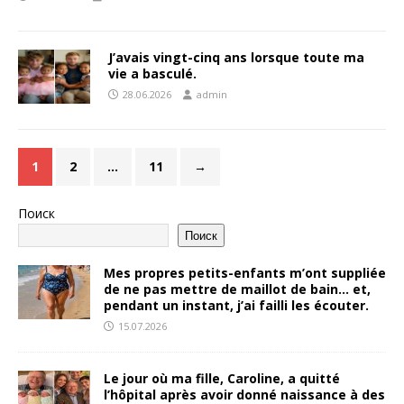
J’avais vingt-cinq ans lorsque toute ma
vie a basculé.
28.06.2026
admin
1
2
…
11
→
Поиск
Поиск
Mes propres petits-enfants m’ont suppliée
de ne pas mettre de maillot de bain… et,
pendant un instant, j’ai failli les écouter.
15.07.2026
Le jour où ma fille, Caroline, a quitté
l’hôpital après avoir donné naissance à des