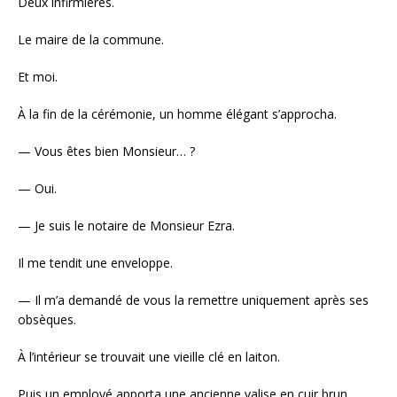
Deux infirmières.
Le maire de la commune.
Et moi.
À la fin de la cérémonie, un homme élégant s’approcha.
— Vous êtes bien Monsieur… ?
— Oui.
— Je suis le notaire de Monsieur Ezra.
Il me tendit une enveloppe.
— Il m’a demandé de vous la remettre uniquement après ses
obsèques.
À l’intérieur se trouvait une vieille clé en laiton.
Puis un employé apporta une ancienne valise en cuir brun,