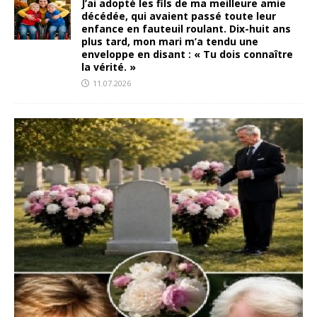
J’ai adopté les fils de ma meilleure amie
décédée, qui avaient passé toute leur
enfance en fauteuil roulant. Dix-huit ans
plus tard, mon mari m’a tendu une
enveloppe en disant : « Tu dois connaître
la vérité. »
11.07.2026