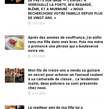
DE PRÊTS SUR GAGE — L’EXPERT A
VERROUILLÉ LA PORTE, M’A REGARDÉ,
BLÊME, ET A MURMURÉ : « NOUS
RECHERCHONS VOTRE FAMILLE DEPUIS PLUS
DE VINGT ANS. »
13.07.2026
Après des années de souffrance, j’ai enfin
tenu ma fille dans mes bras. Puis ma mère
a prononcé une phrase qui a bouleversé
notre vie.
13.07.2026
Mon fils de treize ans a vendu sa guitare
en secret pour acheter un fauteuil roulant
à sa camarade de classe… Le lendemain
matin, deux policiers se sont présentés
chez nous.
12.07.2026
Le meilleur ami de ma fille lui a