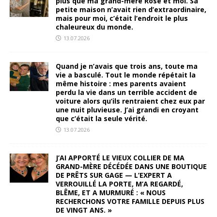
plus que ma grand-mère Rose et moi. Sa
petite maison n’avait rien d’extraordinaire,
mais pour moi, c’était l’endroit le plus
chaleureux du monde.
13.07.2026
Quand je n’avais que trois ans, toute ma
vie a basculé. Tout le monde répétait la
même histoire : mes parents avaient
perdu la vie dans un terrible accident de
voiture alors qu’ils rentraient chez eux par
une nuit pluvieuse. J’ai grandi en croyant
que c’était la seule vérité.
13.07.2026
J’AI APPORTÉ LE VIEUX COLLIER DE MA
GRAND-MÈRE DÉCÉDÉE DANS UNE BOUTIQUE
DE PRÊTS SUR GAGE — L’EXPERT A
VERROUILLÉ LA PORTE, M’A REGARDÉ,
BLÊME, ET A MURMURÉ : « NOUS
RECHERCHONS VOTRE FAMILLE DEPUIS PLUS
DE VINGT ANS. »