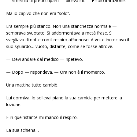
— Smettila di preoccuparti — diceva lui. — È solo irritazione.
Ma io capivo che non era “solo”.
Era sempre più stanco. Non una stanchezza normale —
sembrava svuotato. Si addormentava a metà frase. Si
svegliava di notte con il respiro affannoso. A volte incrociavo il
suo sguardo… vuoto, distante, come se fosse altrove.
— Devi andare dal medico — ripetevo.
— Dopo — rispondeva. — Ora non è il momento.
Una mattina tutto cambiò.
Lui dormiva. Io sollevai piano la sua camicia per mettere la
lozione.
E in quell’istante mi mancò il respiro.
La sua schiena…