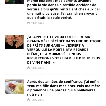
même histoire : mes parents avaient
perdu la vie dans un terrible accident de
voiture alors qu’ils rentraient chez eux par
une nuit pluvieuse. J’ai grandi en croyant
que c’était la seule vérité.
13.07.2026
J’AI APPORTÉ LE VIEUX COLLIER DE MA
GRAND-MÈRE DÉCÉDÉE DANS UNE BOUTIQUE
DE PRÊTS SUR GAGE — L’EXPERT A
VERROUILLÉ LA PORTE, M’A REGARDÉ,
BLÊME, ET A MURMURÉ : « NOUS
RECHERCHONS VOTRE FAMILLE DEPUIS PLUS
DE VINGT ANS. »
13.07.2026
Après des années de souffrance, j’ai enfin
tenu ma fille dans mes bras. Puis ma mère
a prononcé une phrase qui a bouleversé
notre vie.
13.07.2026