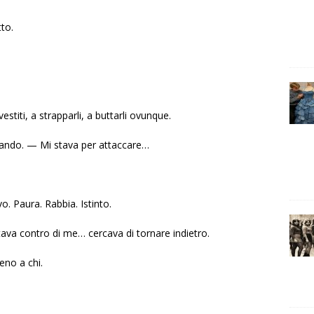
tto.
vestiti, a strapparli, a buttarli ovunque.
ando. — Mi stava per attaccare…
o. Paura. Rabbia. Istinto.
ttava contro di me… cercava di tornare indietro.
no a chi.