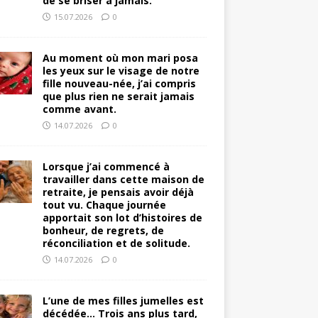
de se briser à jamais.
15.07.2026
0
Au moment où mon mari posa
les yeux sur le visage de notre
fille nouveau-née, j’ai compris
que plus rien ne serait jamais
comme avant.
14.07.2026
0
Lorsque j’ai commencé à
travailler dans cette maison de
retraite, je pensais avoir déjà
tout vu. Chaque journée
apportait son lot d’histoires de
bonheur, de regrets, de
réconciliation et de solitude.
14.07.2026
0
L’une de mes filles jumelles est
décédée… Trois ans plus tard,