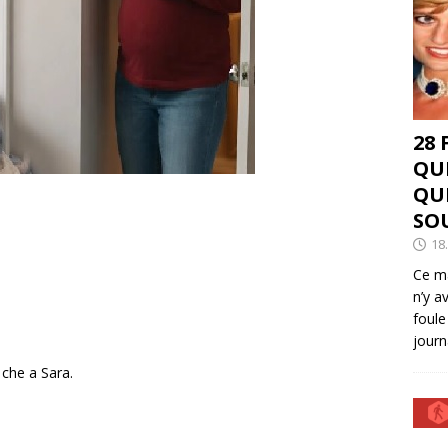
28
QU
QU
SO
18
Ce ma
n’y a
foule
journ
che a Sara.