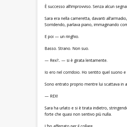
È successo all’improvviso. Senza alcun segna
Sara era nella cameretta, davanti all’armadio,
Sorridendo, parlava piano, immaginando com’
E poi — un ringhio.
Basso. Strano. Non suo.
— Rex?.. — si è girata lentamente.
Io ero nel corridoio. Ho sentito quel suono e
Sono entrato proprio mentre lui scattava in a
— REX!
Sara ha urlato e si è tirata indietro, stringe
forte che quasi non sentivo più nulla.
L’ho afferrato per il collare.