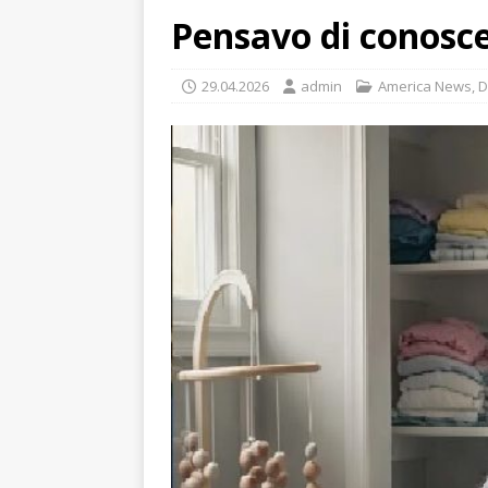
Pensavo di conosce
29.04.2026
admin
America News
,
D