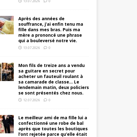
13.07.2026
0
Après des années de
souffrance, j’ai enfin tenu ma
fille dans mes bras. Puis ma
mère a prononcé une phrase
qui a bouleversé notre vie.
13.07.2026
0
Mon fils de treize ans a vendu
sa guitare en secret pour
acheter un fauteuil roulant à
sa camarade de classe… Le
lendemain matin, deux policiers
se sont présentés chez nous.
12.07.2026
0
Le meilleur ami de ma fille lui a
confectionné une robe de bal
après que toutes les boutiques
l’ont rejetée parce qu’elle était