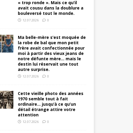
« trop ronde ». Mais ce qu’il
avait cousu dans la doublure a
bouleversé tout le monde.
12.07.2026
0
Ma belle-mère s’est moquée de
la robe de bal que mon petit
frère avait confectionnée pour
moi à partir des vieux jeans de
notre défunte mère… mais le
destin lui réservait une tout
autre surprise.
12.07.2026
0
Cette vieille photo des années
1970 semble tout à fait
ordinaire… jusqu’à ce qu’un
détail étrange attire votre
attention
12.07.2026
0