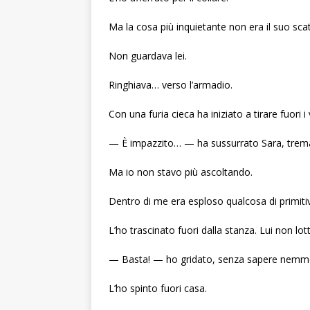
Ma la cosa più inquietante non era il suo sca
Non guardava lei.
Ringhiava… verso l’armadio.
Con una furia cieca ha iniziato a tirare fuori i 
— È impazzito… — ha sussurrato Sara, trem
Ma io non stavo più ascoltando.
Dentro di me era esploso qualcosa di primitiv
L’ho trascinato fuori dalla stanza. Lui non lo
— Basta! — ho gridato, senza sapere nemme
L’ho spinto fuori casa.