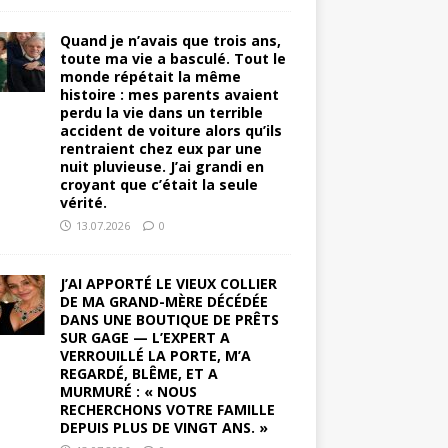
Quand je n’avais que trois ans,
toute ma vie a basculé. Tout le
monde répétait la même
histoire : mes parents avaient
perdu la vie dans un terrible
accident de voiture alors qu’ils
rentraient chez eux par une
nuit pluvieuse. J’ai grandi en
croyant que c’était la seule
vérité.
13.07.2026
0
J’AI APPORTÉ LE VIEUX COLLIER
DE MA GRAND-MÈRE DÉCÉDÉE
DANS UNE BOUTIQUE DE PRÊTS
SUR GAGE — L’EXPERT A
VERROUILLÉ LA PORTE, M’A
REGARDÉ, BLÊME, ET A
MURMURÉ : « NOUS
RECHERCHONS VOTRE FAMILLE
DEPUIS PLUS DE VINGT ANS. »