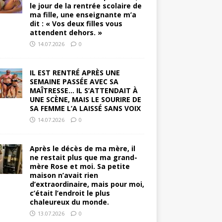
le jour de la rentrée scolaire de
ma fille, une enseignante m’a
dit : « Vos deux filles vous
attendent dehors. »
14.07.2026
0
IL EST RENTRÉ APRÈS UNE
SEMAINE PASSÉE AVEC SA
MAÎTRESSE… IL S’ATTENDAIT À
UNE SCÈNE, MAIS LE SOURIRE DE
SA FEMME L’A LAISSÉ SANS VOIX
14.07.2026
0
Après le décès de ma mère, il
ne restait plus que ma grand-
mère Rose et moi. Sa petite
maison n’avait rien
d’extraordinaire, mais pour moi,
c’était l’endroit le plus
chaleureux du monde.
13.07.2026
0