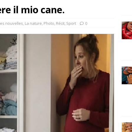
re il mio cane.
es nouvelles
,
La nature
,
Photo
,
Récit
,
Sport
0