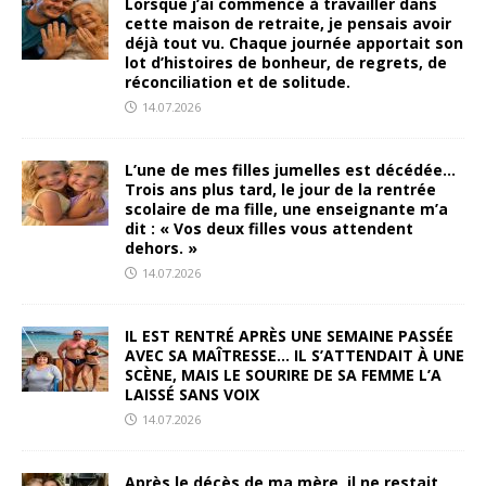
Lorsque j’ai commencé à travailler dans
cette maison de retraite, je pensais avoir
déjà tout vu. Chaque journée apportait son
lot d’histoires de bonheur, de regrets, de
réconciliation et de solitude.
14.07.2026
L’une de mes filles jumelles est décédée…
Trois ans plus tard, le jour de la rentrée
scolaire de ma fille, une enseignante m’a
dit : « Vos deux filles vous attendent
dehors. »
14.07.2026
IL EST RENTRÉ APRÈS UNE SEMAINE PASSÉE
AVEC SA MAÎTRESSE… IL S’ATTENDAIT À UNE
SCÈNE, MAIS LE SOURIRE DE SA FEMME L’A
LAISSÉ SANS VOIX
14.07.2026
Après le décès de ma mère, il ne restait