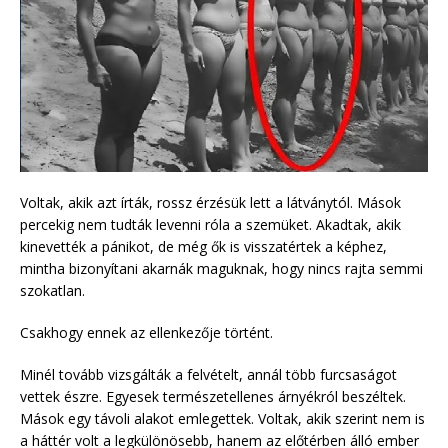
Voltak, akik azt írták, rossz érzésük lett a látványtól. Mások
percekig nem tudták levenni róla a szemüket. Akadtak, akik
kinevették a pánikot, de még ők is visszatértek a képhez,
mintha bizonyítani akarnák maguknak, hogy nincs rajta semmi
szokatlan.
Csakhogy ennek az ellenkezője történt.
Minél tovább vizsgálták a felvételt, annál több furcsaságot
vettek észre. Egyesek természetellenes árnyékról beszéltek.
Mások egy távoli alakot emlegettek. Voltak, akik szerint nem is
a háttér volt a legkülönösebb, hanem az előtérben álló ember