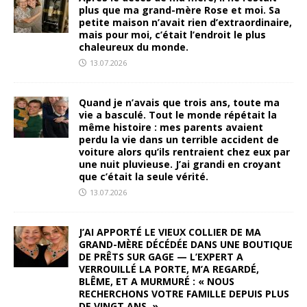
plus que ma grand-mère Rose et moi. Sa
petite maison n’avait rien d’extraordinaire,
mais pour moi, c’était l’endroit le plus
chaleureux du monde.
13.07.2026
Quand je n’avais que trois ans, toute ma
vie a basculé. Tout le monde répétait la
même histoire : mes parents avaient
perdu la vie dans un terrible accident de
voiture alors qu’ils rentraient chez eux par
une nuit pluvieuse. J’ai grandi en croyant
que c’était la seule vérité.
13.07.2026
J’AI APPORTÉ LE VIEUX COLLIER DE MA
GRAND-MÈRE DÉCÉDÉE DANS UNE BOUTIQUE
DE PRÊTS SUR GAGE — L’EXPERT A
VERROUILLÉ LA PORTE, M’A REGARDÉ,
BLÊME, ET A MURMURÉ : « NOUS
RECHERCHONS VOTRE FAMILLE DEPUIS PLUS
DE VINGT ANS. »