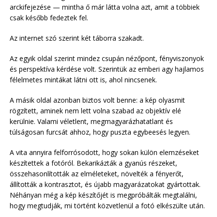
arckifejezése — mintha ő már látta volna azt, amit a többiek
csak később fedeztek fel.
Az internet szó szerint két táborra szakadt.
Az egyik oldal szerint mindez csupán nézőpont, fényviszonyok
és perspektíva kérdése volt. Szerintük az emberi agy hajlamos
félelmetes mintákat látni ott is, ahol nincsenek.
A másik oldal azonban biztos volt benne: a kép olyasmit
rögzített, aminek nem lett volna szabad az objektív elé
kerülnie. Valami véletlent, megmagyarázhatatlant és
túlságosan furcsát ahhoz, hogy puszta egybeesés legyen.
A vita annyira felforrósodott, hogy sokan külön elemzéseket
készítettek a fotóról. Bekarikázták a gyanús részeket,
összehasonlították az elméleteket, növelték a fényerőt,
állították a kontrasztot, és újabb magyarázatokat gyártottak.
Néhányan még a kép készítőjét is megpróbálták megtalálni,
hogy megtudják, mi történt közvetlenül a fotó elkészülte után.