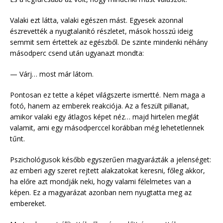
Valaki ezt látta, valaki egészen mást. Egyesek azonnal
észrevették a nyugtalanító részletet, mások hosszú ideig
semmit sem értettek az egészből. De szinte mindenki néhány
másodperc csend után ugyanazt mondta:
— Várj… most már látom.
Pontosan ez tette a képet világszerte ismertté. Nem maga a
fotó, hanem az emberek reakciója. Az a feszült pillanat,
amikor valaki egy átlagos képet néz… majd hirtelen meglát
valamit, ami egy másodperccel korábban még lehetetlennek
tűnt.
Pszichológusok később egyszerűen magyarázták a jelenséget:
az emberi agy szeret rejtett alakzatokat keresni, főleg akkor,
ha előre azt mondják neki, hogy valami félelmetes van a
képen. Ez a magyarázat azonban nem nyugtatta meg az
embereket.