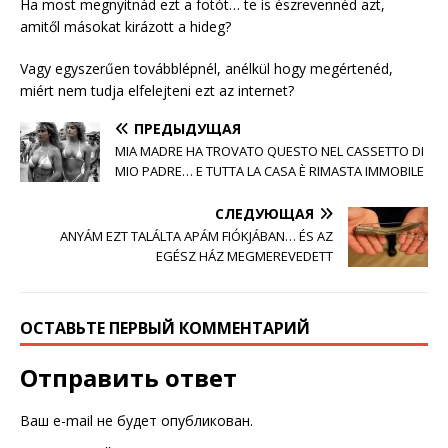
Ha most megnyitnád ezt a fotót… te is észrevennéd azt,
amitől másokat kirázott a hideg?
Vagy egyszerűen továbblépnél, anélkül hogy megértenéd,
miért nem tudja elfelejteni ezt az internet?
ПРЕДЫДУЩАЯ
MIA MADRE HA TROVATO QUESTO NEL CASSETTO DI
MIO PADRE… E TUTTA LA CASA È RIMASTA IMMOBILE
СЛЕДУЮЩАЯ
ANYÁM EZT TALÁLTA APÁM FIÓKJÁBAN… ÉS AZ
EGÉSZ HÁZ MEGMEREVEDETT
ОСТАВЬТЕ ПЕРВЫЙ КОММЕНТАРИЙ
Отправить ответ
Ваш e-mail не будет опубликован.