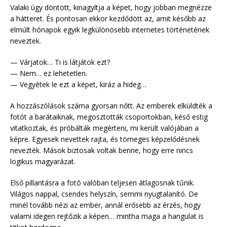
Valaki úgy döntött, kinagyítja a képet, hogy jobban megnézze
a hátteret. És pontosan ekkor kezdődött az, amit később az
elmúlt hónapok egyik legkülönösebb internetes történetének
neveztek.
— Várjatok… Ti is látjátok ezt?
— Nem… ez lehetetlen.
— Vegyétek le ezt a képet, kiráz a hideg…
A hozzászólások száma gyorsan nőtt. Az emberek elküldték a
fotót a barátaiknak, megosztották csoportokban, késő estig
vitatkoztak, és próbálták megérteni, mi került valójában a
képre. Egyesek nevettek rajta, és tömeges képzelődésnek
nevezték. Mások biztosak voltak benne, hogy erre nincs
logikus magyarázat.
Első pillantásra a fotó valóban teljesen átlagosnak tűnik.
Világos nappal, csendes helyszín, semmi nyugtalanító. De
minél tovább nézi az ember, annál erősebb az érzés, hogy
valami idegen rejtőzik a képen… mintha maga a hangulat is