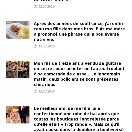
13.07.2026
Après des années de souffrance, j’ai enfin
tenu ma fille dans mes bras. Puis ma mère
a prononcé une phrase qui a bouleversé
notre vie.
13.07.2026
Mon fils de treize ans a vendu sa guitare
en secret pour acheter un fauteuil roulant
à sa camarade de classe… Le lendemain
matin, deux policiers se sont présentés
chez nous.
12.07.2026
Le meilleur ami de ma fille lui a
confectionné une robe de bal après que
toutes les boutiques l’ont rejetée parce
qu’elle était « trop ronde ». Mais ce qu’il
avait cousu dans la doublure a bouleversé