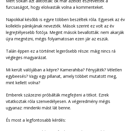
Mert sokan azt állították: ők már azelőtt észrevették a
furcsaságot, hogy elolvasták volna a kommenteket.
Napokkal később is egyre többen beszéltek róla. Egyesek az év
kollektív pánikjának nevezték. Mások szerint ez volt az év
legrejtélyesebb fotója. Megint mások bevallották: nem akarják
újra megnézni, mégis folyamatosan ezen jár az eszük.
Talán éppen ez a történet legerősebb része: máig nincs rá
végleges magyarázat.
Mi került valójában a képre? Kamerahiba? Fényjáték? Véletlen
egybeesés? Vagy egy pillanat, amely többet mutatott meg,
mint kellett volna?
Emberek százezrei próbálták megfejteni a titkot. Ezrek
vitatkoztak róla szenvedélyesen. A végeredmény mégis
ugyanaz: mindenki mást lát benne.
És most a legfontosabb kérdés: