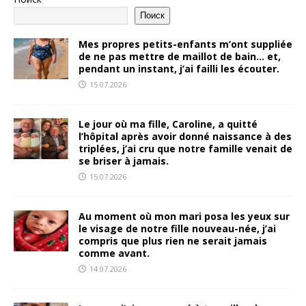
Поиск
Mes propres petits-enfants m’ont suppliée
de ne pas mettre de maillot de bain… et,
pendant un instant, j’ai failli les écouter.
15.07.2026
Le jour où ma fille, Caroline, a quitté
l’hôpital après avoir donné naissance à des
triplées, j’ai cru que notre famille venait de
se briser à jamais.
15.07.2026
Au moment où mon mari posa les yeux sur
le visage de notre fille nouveau-née, j’ai
compris que plus rien ne serait jamais
comme avant.
14.07.2026