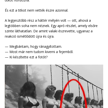
titkot hordozna.
És ezt a titkot nem vették észre azonnal.
A legijesztőbb rész a háttér mélyén volt — ott, ahová a
legtöbben soha nem néznek. Egy apró részlet, amely elsőre
szinte láthatatlan. De amint valaki észrevette, ugyanaz a
reakció ismétlődött újra és újra.
— Megbántam, hogy ránagyítottam.
— Most már nem tudom kiverni a fejemből.
— Ki készítette ezt a fotót?