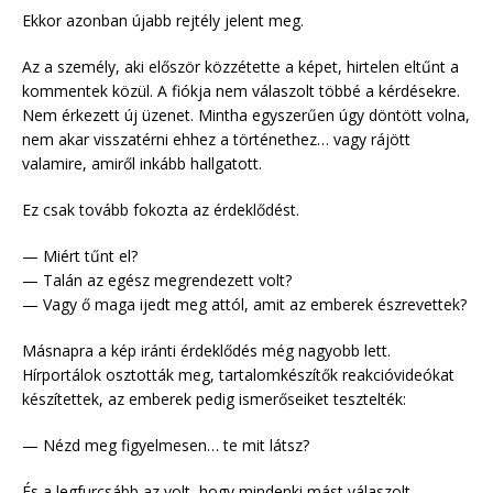
Ekkor azonban újabb rejtély jelent meg.
Az a személy, aki először közzétette a képet, hirtelen eltűnt a
kommentek közül. A fiókja nem válaszolt többé a kérdésekre.
Nem érkezett új üzenet. Mintha egyszerűen úgy döntött volna,
nem akar visszatérni ehhez a történethez… vagy rájött
valamire, amiről inkább hallgatott.
Ez csak tovább fokozta az érdeklődést.
— Miért tűnt el?
— Talán az egész megrendezett volt?
— Vagy ő maga ijedt meg attól, amit az emberek észrevettek?
Másnapra a kép iránti érdeklődés még nagyobb lett.
Hírportálok osztották meg, tartalomkészítők reakcióvideókat
készítettek, az emberek pedig ismerőseiket tesztelték:
— Nézd meg figyelmesen… te mit látsz?
És a legfurcsább az volt, hogy mindenki mást válaszolt.