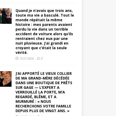
Quand je n’avais que trois ans,
toute ma vie a basculé. Tout le
monde répétait la même
histoire : mes parents avaient
perdu la vie dans un terrible
accident de voiture alors qu’ils
rentraient chez eux par une
nuit pluvieuse. J’ai grandi en
croyant que c’était la seule
vérité.
13.07.2026
0
J’AI APPORTÉ LE VIEUX COLLIER
DE MA GRAND-MÈRE DÉCÉDÉE
DANS UNE BOUTIQUE DE PRÊTS
SUR GAGE — L’EXPERT A
VERROUILLÉ LA PORTE, M’A
REGARDÉ, BLÊME, ET A
MURMURÉ : « NOUS
RECHERCHONS VOTRE FAMILLE
DEPUIS PLUS DE VINGT ANS. »