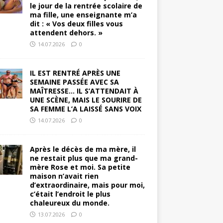
le jour de la rentrée scolaire de
ma fille, une enseignante m’a
dit : « Vos deux filles vous
attendent dehors. »
14.07.2026
0
IL EST RENTRÉ APRÈS UNE
SEMAINE PASSÉE AVEC SA
MAÎTRESSE… IL S’ATTENDAIT À
UNE SCÈNE, MAIS LE SOURIRE DE
SA FEMME L’A LAISSÉ SANS VOIX
14.07.2026
0
Après le décès de ma mère, il
ne restait plus que ma grand-
mère Rose et moi. Sa petite
maison n’avait rien
d’extraordinaire, mais pour moi,
c’était l’endroit le plus
chaleureux du monde.
13.07.2026
0