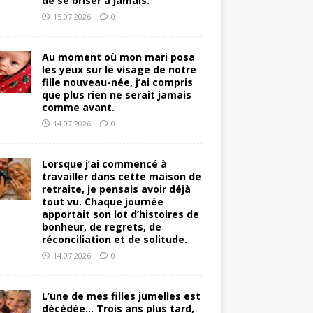
de se briser à jamais.
15.07.2026
0
Au moment où mon mari posa
les yeux sur le visage de notre
fille nouveau-née, j’ai compris
que plus rien ne serait jamais
comme avant.
14.07.2026
0
Lorsque j’ai commencé à
travailler dans cette maison de
retraite, je pensais avoir déjà
tout vu. Chaque journée
apportait son lot d’histoires de
bonheur, de regrets, de
réconciliation et de solitude.
14.07.2026
0
L’une de mes filles jumelles est
décédée… Trois ans plus tard,