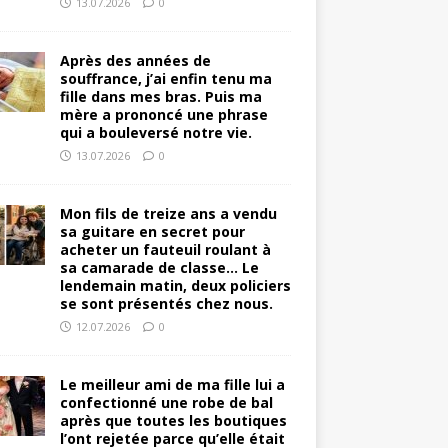
13.07.2026
0
Après des années de
souffrance, j’ai enfin tenu ma
fille dans mes bras. Puis ma
mère a prononcé une phrase
qui a bouleversé notre vie.
13.07.2026
0
Mon fils de treize ans a vendu
sa guitare en secret pour
acheter un fauteuil roulant à
sa camarade de classe… Le
lendemain matin, deux policiers
se sont présentés chez nous.
12.07.2026
0
Le meilleur ami de ma fille lui a
confectionné une robe de bal
après que toutes les boutiques
l’ont rejetée parce qu’elle était