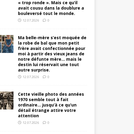
« trop ronde ». Mais ce qu’il
avait cousu dans la doublure a
bouleversé tout le monde.
12.07.2026
0
Ma belle-mère s’est moquée de
la robe de bal que mon petit
frère avait confectionnée pour
moi à partir des vieux jeans de
notre défunte mère… mais le
destin lui réservait une tout
autre surprise.
12.07.2026
0
Cette vieille photo des années
1970 semble tout à fait
ordinaire… jusqu’à ce qu’un
détail étrange attire votre
attention
12.07.2026
0