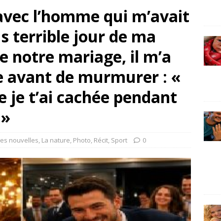
avec l’homme qui m’avait
s terrible jour de ma
de notre mariage, il m’a
e avant de murmurer : «
ue je t’ai cachée pendant
 »
es nouvelles
,
La nature
,
Photo
,
Récit
,
Sport
0