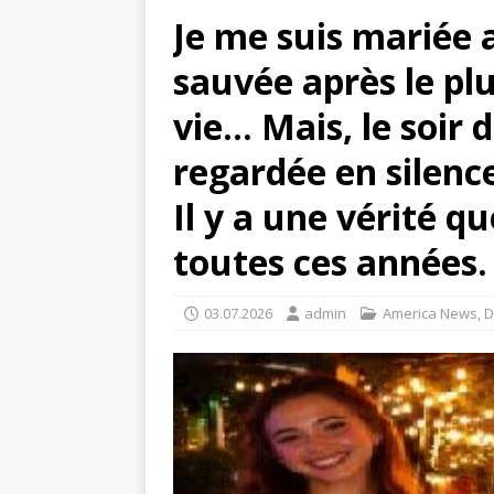
Je me suis mariée 
sauvée après le plu
vie… Mais, le soir 
regardée en silenc
Il y a une vérité q
toutes ces années.
03.07.2026
admin
America News
,
D