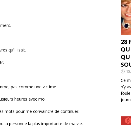
.
ement.
28
QU
es qu’il lisait.
QU
er.
SO
18
Ce ma
emme, pas comme une victime.
n’y a
foule
lusieurs heures avec moi.
journ
 les mots pour me convaincre de continuer.
nu la personne la plus importante de ma vie.