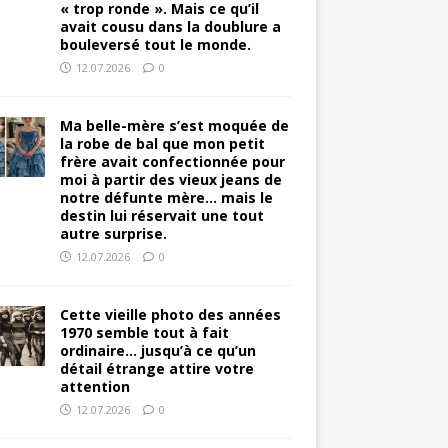
« trop ronde ». Mais ce qu’il
avait cousu dans la doublure a
bouleversé tout le monde.
12.07.2026
0
Ma belle-mère s’est moquée de
la robe de bal que mon petit
frère avait confectionnée pour
moi à partir des vieux jeans de
notre défunte mère… mais le
destin lui réservait une tout
autre surprise.
12.07.2026
0
Cette vieille photo des années
1970 semble tout à fait
ordinaire… jusqu’à ce qu’un
détail étrange attire votre
attention
12.07.2026
0