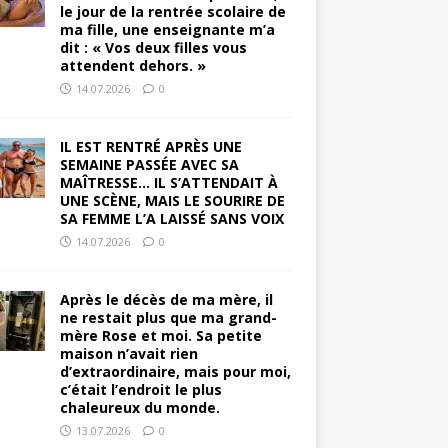
le jour de la rentrée scolaire de
ma fille, une enseignante m’a
dit : « Vos deux filles vous
attendent dehors. »
14.07.2026
0
IL EST RENTRÉ APRÈS UNE
SEMAINE PASSÉE AVEC SA
MAÎTRESSE… IL S’ATTENDAIT À
UNE SCÈNE, MAIS LE SOURIRE DE
SA FEMME L’A LAISSÉ SANS VOIX
14.07.2026
0
Après le décès de ma mère, il
ne restait plus que ma grand-
mère Rose et moi. Sa petite
maison n’avait rien
d’extraordinaire, mais pour moi,
c’était l’endroit le plus
chaleureux du monde.
13.07.2026
0