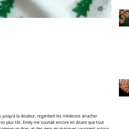
és jusqu’à la douleur, regardant les médecins arracher
es plus tôt, Emily me souriait encore en disant que tout
anc comme un drap, et des gens en masques couraient autour