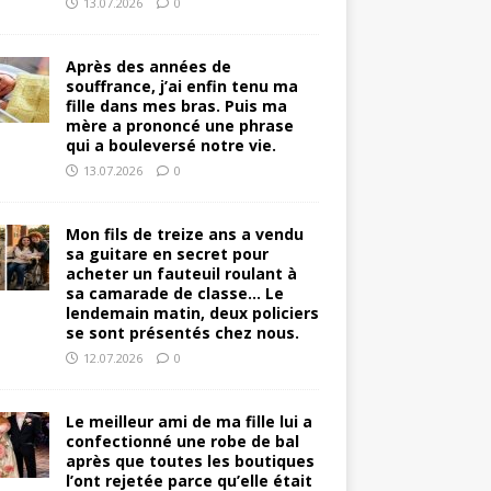
13.07.2026
0
Après des années de
souffrance, j’ai enfin tenu ma
fille dans mes bras. Puis ma
mère a prononcé une phrase
qui a bouleversé notre vie.
13.07.2026
0
Mon fils de treize ans a vendu
sa guitare en secret pour
acheter un fauteuil roulant à
sa camarade de classe… Le
lendemain matin, deux policiers
se sont présentés chez nous.
12.07.2026
0
Le meilleur ami de ma fille lui a
confectionné une robe de bal
après que toutes les boutiques
l’ont rejetée parce qu’elle était