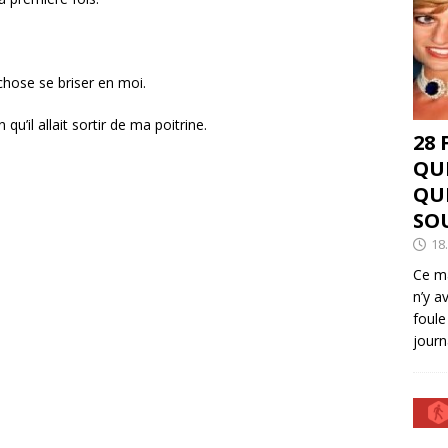
chose se briser en moi.
qu’il allait sortir de ma poitrine.
28
QU
QU
SO
18
Ce ma
n’y a
foule
journ