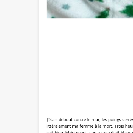
J’étais debout contre le mur, les poings serr
littéralement ma femme à la mort. Trois heur
irait bien. Maintenant, son visage était bl