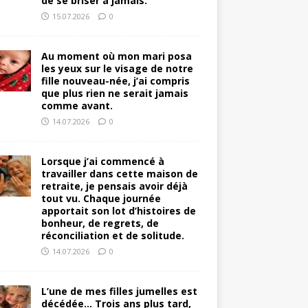
de se briser à jamais.
15.07.2026
0
Au moment où mon mari posa
les yeux sur le visage de notre
fille nouveau-née, j’ai compris
que plus rien ne serait jamais
comme avant.
14.07.2026
0
Lorsque j’ai commencé à
travailler dans cette maison de
retraite, je pensais avoir déjà
tout vu. Chaque journée
apportait son lot d’histoires de
bonheur, de regrets, de
réconciliation et de solitude.
14.07.2026
0
L’une de mes filles jumelles est
décédée… Trois ans plus tard,