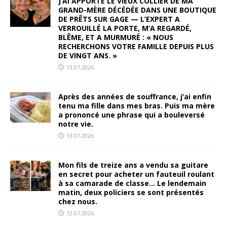
J’AI APPORTÉ LE VIEUX COLLIER DE MA
GRAND-MÈRE DÉCÉDÉE DANS UNE BOUTIQUE
DE PRÊTS SUR GAGE — L’EXPERT A
VERROUILLÉ LA PORTE, M’A REGARDÉ,
BLÊME, ET A MURMURÉ : « NOUS
RECHERCHONS VOTRE FAMILLE DEPUIS PLUS
DE VINGT ANS. »
13.07.2026
Après des années de souffrance, j’ai enfin
tenu ma fille dans mes bras. Puis ma mère
a prononcé une phrase qui a bouleversé
notre vie.
13.07.2026
Mon fils de treize ans a vendu sa guitare
en secret pour acheter un fauteuil roulant
à sa camarade de classe… Le lendemain
matin, deux policiers se sont présentés
chez nous.
12.07.2026