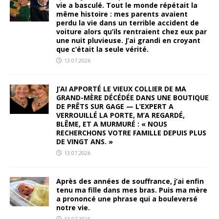
vie a basculé. Tout le monde répétait la
même histoire : mes parents avaient
perdu la vie dans un terrible accident de
voiture alors qu’ils rentraient chez eux par
une nuit pluvieuse. J’ai grandi en croyant
que c’était la seule vérité.
13.07.2026
J’AI APPORTÉ LE VIEUX COLLIER DE MA
GRAND-MÈRE DÉCÉDÉE DANS UNE BOUTIQUE
DE PRÊTS SUR GAGE — L’EXPERT A
VERROUILLÉ LA PORTE, M’A REGARDÉ,
BLÊME, ET A MURMURÉ : « NOUS
RECHERCHONS VOTRE FAMILLE DEPUIS PLUS
DE VINGT ANS. »
13.07.2026
Après des années de souffrance, j’ai enfin
tenu ma fille dans mes bras. Puis ma mère
a prononcé une phrase qui a bouleversé
notre vie.
13.07.2026