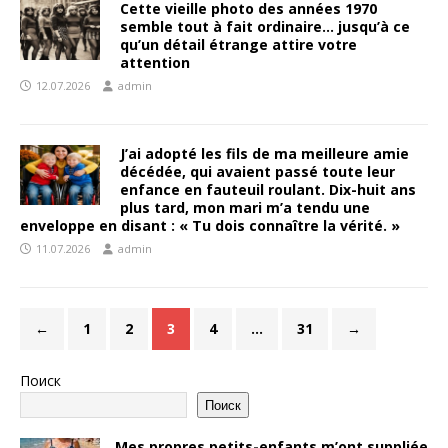
Cette vieille photo des années 1970
semble tout à fait ordinaire… jusqu’à ce
qu’un détail étrange attire votre
attention
12.07.2026
admin
J’ai adopté les fils de ma meilleure amie
décédée, qui avaient passé toute leur
enfance en fauteuil roulant. Dix-huit ans
plus tard, mon mari m’a tendu une
enveloppe en disant : « Tu dois connaître la vérité. »
11.07.2026
admin
←
1
2
3
4
…
31
→
Поиск
Поиск
Mes propres petits-enfants m’ont suppliée