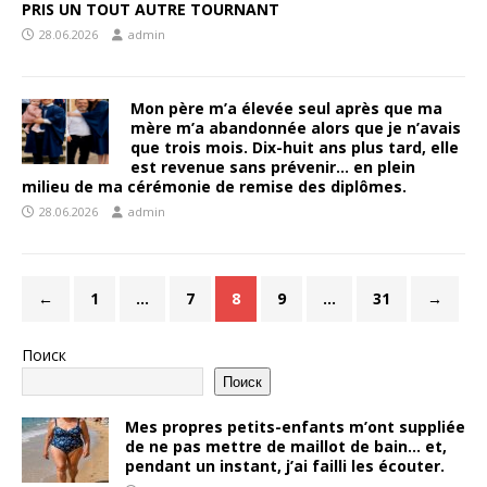
PRIS UN TOUT AUTRE TOURNANT
28.06.2026
admin
Mon père m’a élevée seul après que ma
mère m’a abandonnée alors que je n’avais
que trois mois. Dix-huit ans plus tard, elle
est revenue sans prévenir… en plein
milieu de ma cérémonie de remise des diplômes.
28.06.2026
admin
←
1
…
7
8
9
…
31
→
Поиск
Поиск
Mes propres petits-enfants m’ont suppliée
de ne pas mettre de maillot de bain… et,
pendant un instant, j’ai failli les écouter.