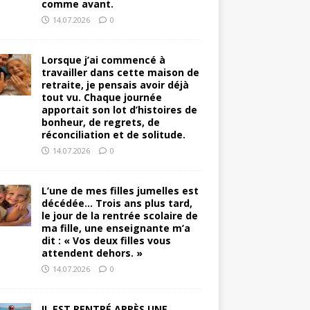
comme avant.
14.07.2026
0
Lorsque j’ai commencé à
travailler dans cette maison de
retraite, je pensais avoir déjà
tout vu. Chaque journée
apportait son lot d’histoires de
bonheur, de regrets, de
réconciliation et de solitude.
14.07.2026
0
L’une de mes filles jumelles est
décédée… Trois ans plus tard,
le jour de la rentrée scolaire de
ma fille, une enseignante m’a
dit : « Vos deux filles vous
attendent dehors. »
14.07.2026
0
IL EST RENTRÉ APRÈS UNE