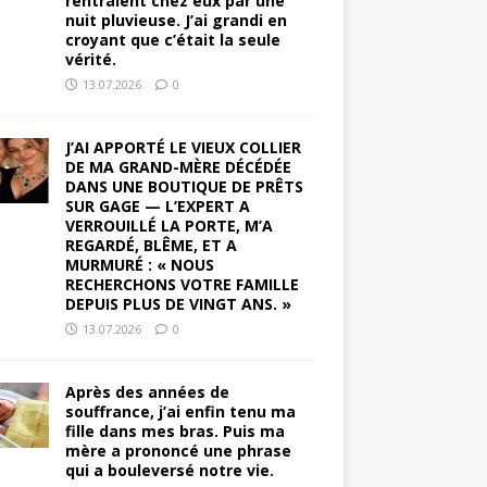
rentraient chez eux par une
nuit pluvieuse. J’ai grandi en
croyant que c’était la seule
vérité.
13.07.2026
0
J’AI APPORTÉ LE VIEUX COLLIER
DE MA GRAND-MÈRE DÉCÉDÉE
DANS UNE BOUTIQUE DE PRÊTS
SUR GAGE — L’EXPERT A
VERROUILLÉ LA PORTE, M’A
REGARDÉ, BLÊME, ET A
MURMURÉ : « NOUS
RECHERCHONS VOTRE FAMILLE
DEPUIS PLUS DE VINGT ANS. »
13.07.2026
0
Après des années de
souffrance, j’ai enfin tenu ma
fille dans mes bras. Puis ma
mère a prononcé une phrase
qui a bouleversé notre vie.