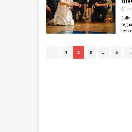
div
20
Sullo
regna
non r
←
1
2
3
…
5
→