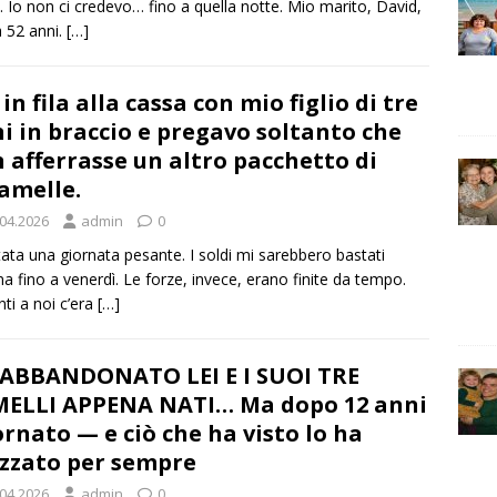
à. Io non ci credevo… fino a quella notte. Mio marito, David,
 52 anni.
[…]
 in fila alla cassa con mio figlio di tre
i in braccio e pregavo soltanto che
 afferrasse un altro pacchetto di
amelle.
.04.2026
admin
0
tata una giornata pesante. I soldi mi sarebbero bastati
a fino a venerdì. Le forze, invece, erano finite da tempo.
ti a noi c’era
[…]
ABBANDONATO LEI E I SUOI TRE
ELLI APPENA NATI… Ma dopo 12 anni
ornato — e ciò che ha visto lo ha
zzato per sempre
.04.2026
admin
0