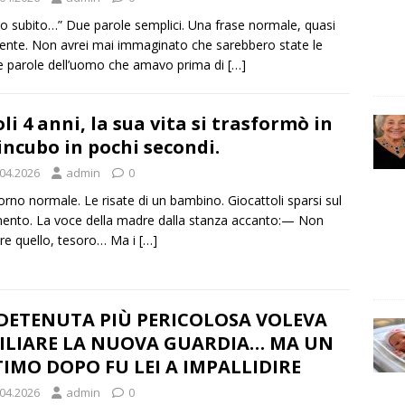
o subito…” Due parole semplici. Una frase normale, quasi
ente. Non avrei mai immaginato che sarebbero state le
e parole dell’uomo che amavo prima di
[…]
oli 4 anni, la sua vita si trasformò in
incubo in pochi secondi.
.04.2026
admin
0
orno normale. Le risate di un bambino. Giocattoli sparsi sul
ento. La voce della madre dalla stanza accanto:— Non
re quello, tesoro… Ma i
[…]
 DETENUTA PIÙ PERICOLOSA VOLEVA
ILIARE LA NUOVA GUARDIA… MA UN
IMO DOPO FU LEI A IMPALLIDIRE
.04.2026
admin
0