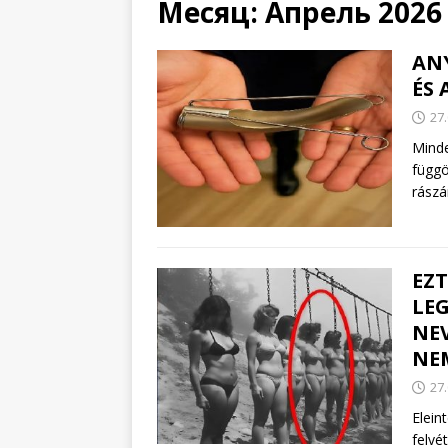
Месяц:
Апрель 2026
AN
ÉS 
27
Minde
függö
rászá
EZT
LE
NE
NE
27
Elein
felvé