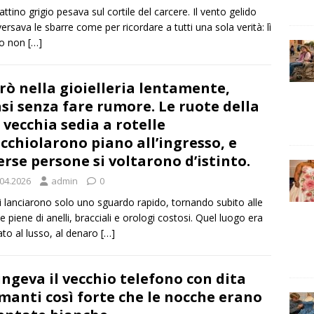
ttino grigio pesava sul cortile del carcere. Il vento gelido
versava le sbarre come per ricordare a tutti una sola verità: lì
ro non
[…]
rò nella gioielleria lentamente,
si senza fare rumore. Le ruote della
 vecchia sedia a rotelle
icchiolarono piano all’ingresso, e
erse persone si voltarono d’istinto.
.04.2026
admin
0
i lanciarono solo uno sguardo rapido, tornando subito alle
ne piene di anelli, bracciali e orologi costosi. Quel luogo era
ato al lusso, al denaro
[…]
ingeva il vecchio telefono con dita
manti così forte che le nocche erano