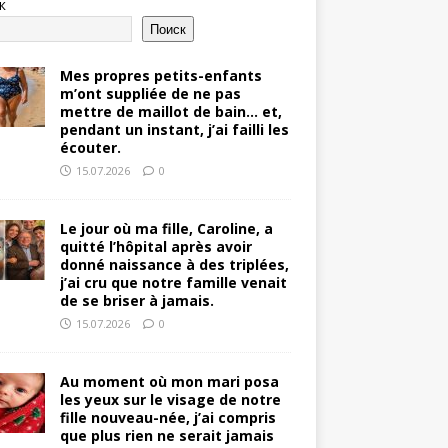
к
Поиск
Mes propres petits-enfants
m’ont suppliée de ne pas
mettre de maillot de bain… et,
pendant un instant, j’ai failli les
écouter.
15.07.2026
0
Le jour où ma fille, Caroline, a
quitté l’hôpital après avoir
donné naissance à des triplées,
j’ai cru que notre famille venait
de se briser à jamais.
15.07.2026
0
Au moment où mon mari posa
les yeux sur le visage de notre
fille nouveau-née, j’ai compris
que plus rien ne serait jamais