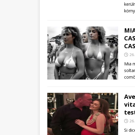
kerül
körn
MI
CAS
CAS
26
Mia m
solta
comò 
Ave
vit
tes
26
Si di