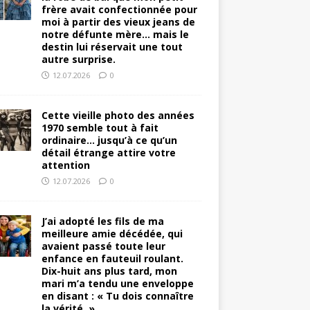
frère avait confectionnée pour
moi à partir des vieux jeans de
notre défunte mère… mais le
destin lui réservait une tout
autre surprise.
12.07.2026
0
Cette vieille photo des années
1970 semble tout à fait
ordinaire… jusqu’à ce qu’un
détail étrange attire votre
attention
12.07.2026
0
J’ai adopté les fils de ma
meilleure amie décédée, qui
avaient passé toute leur
enfance en fauteuil roulant.
Dix-huit ans plus tard, mon
mari m’a tendu une enveloppe
en disant : « Tu dois connaître
la vérité. »