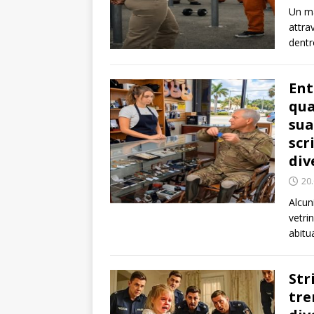
Un ma
attra
dent
Ent
qua
sua
scr
div
20
Alcun
vetri
abitu
Str
tre