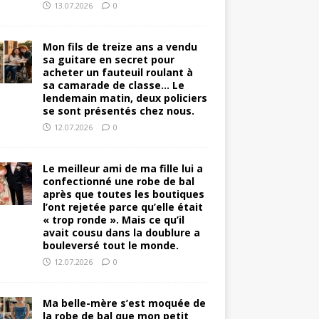
13.07.2026
0
Mon fils de treize ans a vendu
sa guitare en secret pour
acheter un fauteuil roulant à
sa camarade de classe… Le
lendemain matin, deux policiers
se sont présentés chez nous.
12.07.2026
0
Le meilleur ami de ma fille lui a
confectionné une robe de bal
après que toutes les boutiques
l’ont rejetée parce qu’elle était
« trop ronde ». Mais ce qu’il
avait cousu dans la doublure a
bouleversé tout le monde.
12.07.2026
0
Ma belle-mère s’est moquée de
la robe de bal que mon petit