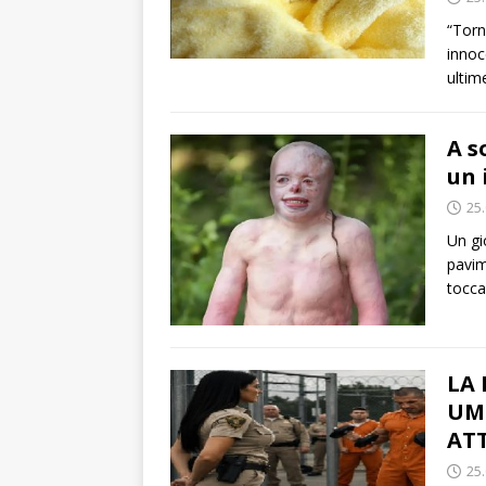
“Torn
innoc
ultim
A s
un 
25
Un gi
pavim
tocca
LA
UM
ATT
25