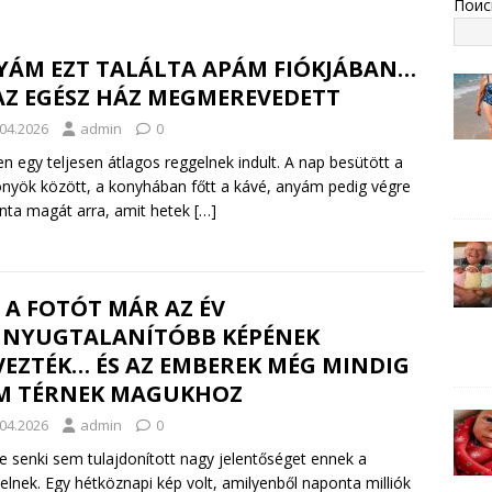
Поис
YÁM EZT TALÁLTA APÁM FIÓKJÁBAN…
AZ EGÉSZ HÁZ MEGMEREVEDETT
.04.2026
admin
0
n egy teljesen átlagos reggelnek indult. A nap besütött a
nyök között, a konyhában főtt a kávé, anyám pedig végre
nta magát arra, amit hetek
[…]
 A FOTÓT MÁR AZ ÉV
GNYUGTALANÍTÓBB KÉPÉNEK
VEZTÉK… ÉS AZ EMBEREK MÉG MINDIG
M TÉRNEK MAGUKHOZ
.04.2026
admin
0
te senki sem tulajdonított nagy jelentőséget ennek a
telnek. Egy hétköznapi kép volt, amilyenből naponta milliók