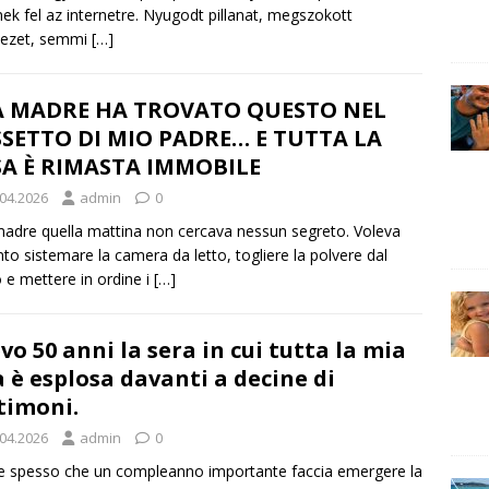
nek fel az internetre. Nyugodt pillanat, megszokott
yezet, semmi
[…]
A MADRE HA TROVATO QUESTO NEL
SETTO DI MIO PADRE… E TUTTA LA
A È RIMASTA IMMOBILE
.04.2026
admin
0
adre quella mattina non cercava nessun segreto. Voleva
nto sistemare la camera da letto, togliere la polvere dal
e mettere in ordine i
[…]
vo 50 anni la sera in cui tutta la mia
a è esplosa davanti a decine di
timoni.
.04.2026
admin
0
ce spesso che un compleanno importante faccia emergere la