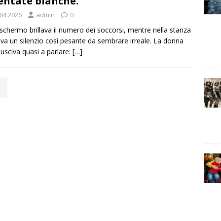
entate bianche.
.04.2026
admin
0
 schermo brillava il numero dei soccorsi, mentre nella stanza
va un silenzio così pesante da sembrare irreale. La donna
iusciva quasi a parlare:
[…]