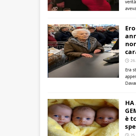
verit
aveva
Ero
ann
non
car
26
Era s
appen
Davan
HA 
GEM
è t
spe
25