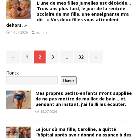
L’une de mes filles jumelles est décédée…
Trois ans plus tard, le jour de la rentrée
scolaire de ma fille, une enseignante m’a
dit : « Vos deux filles vous attendent
dehors. »
14.07.2026
admin
←
1
2
3
…
32
→
Поиск
Поиск
Mes propres petits-enfants m’ont suppliée
de ne pas mettre de maillot de bain… et,
pendant un instant, j’ai failli les écouter.
15.07.2026
Le jour où ma fille, Caroline, a quitté
l’hôpital après avoir donné naissance à des